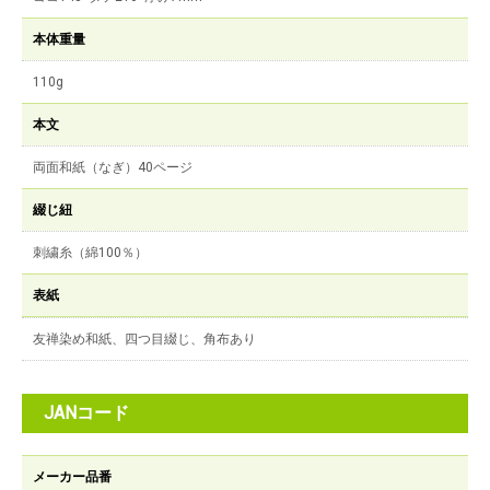
本体重量
110g
本文
両面和紙（なぎ）40ページ
綴じ紐
刺繍糸（綿100％）
表紙
友禅染め和紙、四つ目綴じ、角布あり
JANコード
メーカー品番