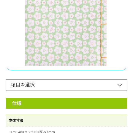
トを押さえながら、実用的な仕様
メーカー希望小売価格：
¥1,500
+ 税
迫力ある意匠の友禅染の和紙を使用。筆記に適した両面和紙を使
用。書きやすい、にじみにくい※和紙の為、若干の裏表は出ま
す。角布の付いた本格的な作り
オンラインショップ
仕様
本体寸法
ヨコ148×タテ210×厚み7mm