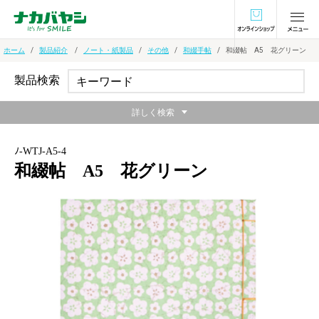
オンラインショ
ホーム
製品紹介
ノート・紙製品
その他
和綴手帖
和綴帖 A5 花グリーン
製品検索
詳しく検索
ﾉ-WTJ-A5-4
和綴帖 A5 花グリーン
日本製・国内で手作り伝統的な和綴じ本のポイン