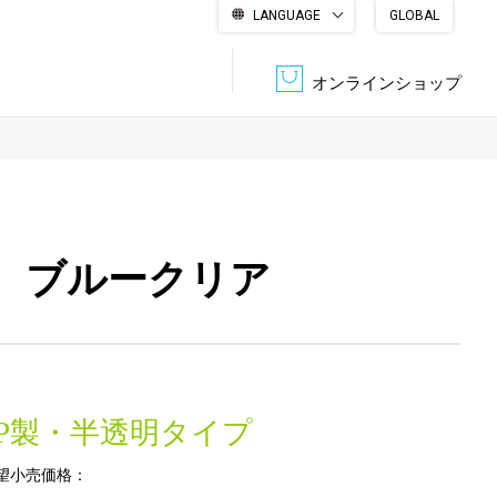
LANGUAGE
GLOBAL
English
繁體中文
简体中文
한국어
日本語
オンラインショップ
文書管理・機密抹消
会社概要
収納・整理用品
ファニチャー
型 ブルークリア
DPS（データ・プリント・サービス）
認証一覧
筆記具
パソコン周辺機器
サステナブルな紙器製品「asue（あすえ）」
ボード用品
事務用品
PP製・半透明タイプ
キャラクター・
学童用品
シリーズ商品
望小売価格：