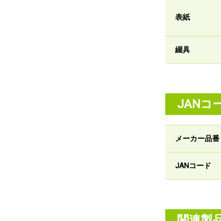
表紙
綴具
JANコ
メーカー品番
JANコード
関連製