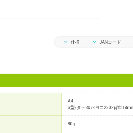
仕様
JANコード
A4
S型/タテ307×ヨコ230×背巾18m
80g