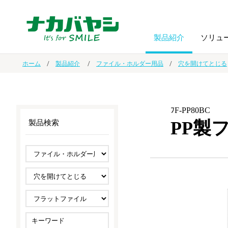
製品紹介
ソリュ
ホーム
製品紹介
ファイル・ホルダー用品
穴を開けてとじる
フォトフ
BPO
トップメッセージ
（ビジネス・プロセス・アウトソーシング）
アルバム
額縁
ﾌF-PP80BC
PP製
製品検索
オーダー手帳・ノベルティ制作
IR情報
プリンタ用紙
ノート・
スマートフォン・
ドキュメントスキャニングサービス
サステナビリティ
ゲーム関
タブレット関連
導入事例
防災・
シルバー
セキュリティ用品