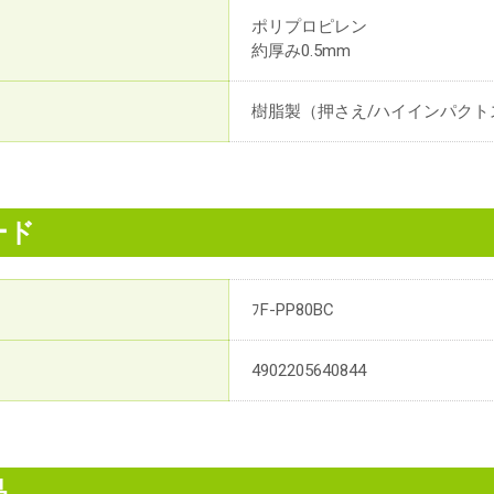
ポリプロピレン
約厚み0.5mm
樹脂製（押さえ/ハイインパクト
ード
ﾌF-PP80BC
4902205640844
品