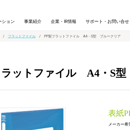
ーション
事業紹介
企業・IR情報
サポート・お問い合せ
フラットファイル
PP製フラットファイル A4・S型 ブルークリア
レーム・
シュレッダ・
図書館ソリューション
経営方針
ラミネータ
フラットファイル A4・S
ファイル・
学校ソリューション
沿革
紙製品
ホルダー用品
総務＋クリエイティブ
採用情報
連
デジタルカメラ関連
表紙
デジタル文具
メーカー希