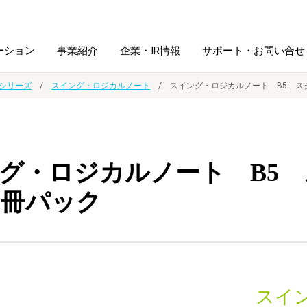
ーション
事業紹介
企業・IR情報
サポート・お問い合せ
シリーズ
スイング・ロジカルノート
スイング・ロジカルノート B5 ス
レーム・
シュレッダ・
図書館ソリューション
経営方針
ラミネータ
グ・ロジカルノート B5
ファイル・
学校ソリューション
沿革
紙製品
ホルダー用品
5冊パック
総務＋クリエイティブ
採用情報
連
デジタルカメラ関連
デジタル文具
スイ