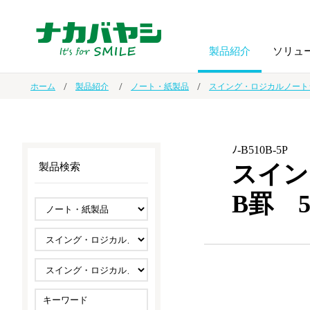
製品紹介
ソリュ
ホーム
製品紹介
ノート・紙製品
スイング・ロジカルノート
フォトフ
BPO
トップメッセージ
（ビジネス・プロセス・アウトソーシング）
アルバム
額縁
ﾉ-B510B-5P
スイン
製品検索
オーダー手帳・ノベルティ制作
IR情報
プリンタ用紙
ノート・
B罫 
スマートフォン・
ドキュメントスキャニングサービス
サステナビリティ
ゲーム関
タブレット関連
導入事例
防災・
シルバー
セキュリティ用品