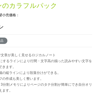
ンのカラフルパック
望小売価格：
ン
了品
で文章が美しく見せるロジカルノート
割にするラインにより行間・文字高の揃った読みやすい文字を
できます。
隔の縦ラインにより段落分けができる。
フの作成も美しく整います。
リ3分割メモリによりページのタテ分割が簡単にでき自分オリ
えます。