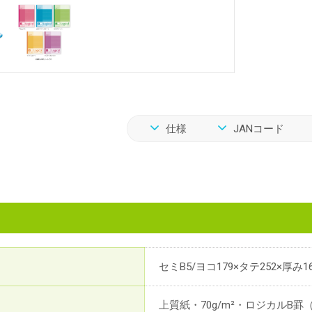
仕様
JANコード
セミB5/ヨコ179×タテ252×厚み1
上質紙・70g/m²・ロジカルB罫（