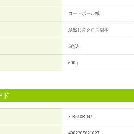
コートボール紙
糸綴じ背クロス製本
5色込
600g
ード
ﾉ-B510B-5P
4902205621027