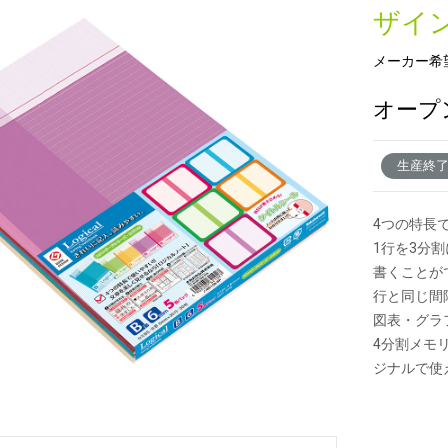
ザイ
メーカー希
新製品一覧
オープ
生産終
4つの特長
1行を3分
書くことが
行と同じ間
図表・グラ
4分割メモ
ジナルで使