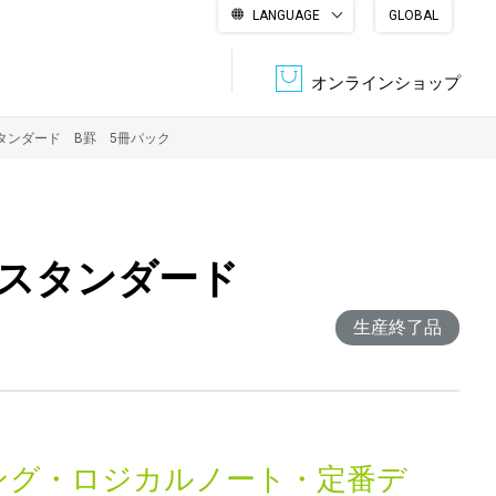
LANGUAGE
GLOBAL
English
繁體中文
简体中文
한국어
日本語
オンラインショップ
タンダード B罫 5冊パック
文書管理・機密抹消
会社概要
収納・整理用品
ファニチャー
 スタンダード
DPS（データ・プリント・サービス）
認証一覧
筆記具
パソコン周辺機器
生産終了品
サステナブルな紙器製品「asue（あすえ）」
ボード用品
事務用品
キャラクター・
学童用品
シリーズ商品
ング・ロジカルノート・定番デ