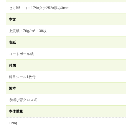
セミB5・ヨコ179×タテ252×厚み3mm
本文
上質紙・70g/m²・30枚
表紙
コートボール紙
付属
科目シール1枚付
製本
糸綴じ背クロス式
本体重量
120g