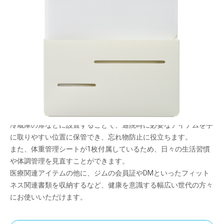
おくすり手帳や診察券など医療関連の様々なアイ
テムをまとめて保管できる、壁掛けタイプの収納
用品
メーカー希望小売価格：
¥1,140
+ 税
「けんこう君ホルダー」は、サイズや形状が多岐にわたる診察券
やおくすり手帳・領収書など医療関連のアイテムを3種類の専用
ポケットで分類し、ひとまとめに保管できる収納用品です。
背面にある壁掛け穴や付属品のマグネットシートを使用し、壁や
冷蔵庫の扉などに設置することで、通院時に必要なアイテムを手
に取りやすい位置に保管でき、忘れ物防止に役立ちます。
また、体重管理シートが1枚付属しているため、日々の生活習慣
や体調管理を見直すことができます。
医療関連アイテムの他に、ジムの会員証やDMといったフィット
ネス関連書類を収納するなど、健康を意識する幅広い世代の方々
にお使いいただけます。