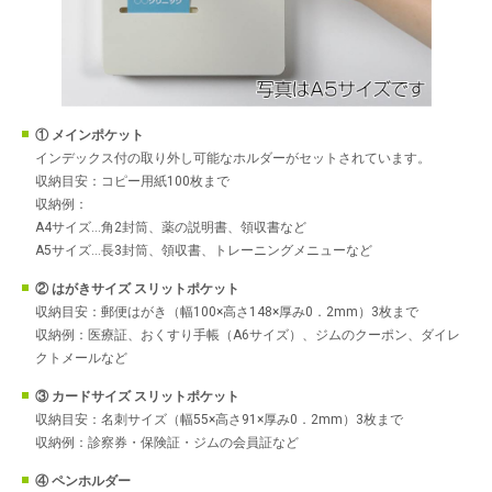
① メインポケット
インデックス付の取り外し可能なホルダーがセットされています。
収納目安：コピー用紙100枚まで
収納例：
A4サイズ…角2封筒、薬の説明書、領収書など
A5サイズ…長3封筒、領収書、トレーニングメニューなど
② はがきサイズ スリットポケット
収納目安：郵便はがき（幅100×高さ148×厚み0．2mm）3枚まで
収納例：医療証、おくすり手帳（A6サイズ）、ジムのクーポン、ダイレ
クトメールなど
③ カードサイズ スリットポケット
収納目安：名刺サイズ（幅55×高さ91×厚み0．2mm）3枚まで
収納例：診察券・保険証・ジムの会員証など
④ ペンホルダー