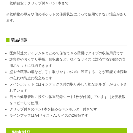
収納目安：クリップ付きペン1本まで
※収納物の厚みや他のポケットの使用状況によって使用できない場合があり
ます。
製品特徴
医療関連のアイテムをまとめて保管できる壁掛けタイプの収納用品です
診察券やおくすり手帳、領収書など、様々なサイズに対応する3種類の専
用ポケットに収納できます
壁や冷蔵庫の扉など、手に取りやすい位置に設置することが可能で通院時
の忘れ物防止に役立ちます
メインポケットにはインデックス付の取り外し可能なホルダーがセットさ
れています
日々の健康管理に役立つ体重記録シート1枚が付属しています（必要枚数
をコピーして使用）
クリップ付きのペン1本を挟めるペンホルダー付きです
ラインアップはA4サイズ・A5サイズの2種類です
関連製品