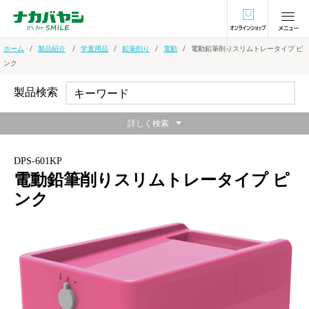
オンラインショ
ホーム
製品紹介
学童用品
鉛筆削り
電動
電動鉛筆削りスリムトレータイプ ピ
ンク
製品検索
詳しく検索
DPS-601KP
電動鉛筆削りスリムトレータイプ ピ
ンク