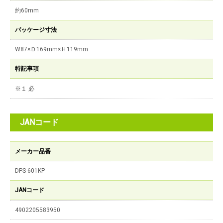
約60mm
パッケージ寸法
W87×Ｄ169mm×Ｈ119mm
特記事項
※１ 必
JANコード
メーカー品番
DPS-601KP
JANコード
4902205583950