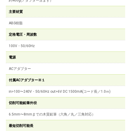
約400g(アダプター含まず）
主要材質
ABS樹脂
定格電圧・周波数
100V・50/60Hz
電源
ACアダプター
付属ACアダプター※１
in>100〜240V・50/60Hz out>6V DC 1500mA(コード長／1.0ｍ)
切削可能鉛筆外径
6.5mm〜8mmまでの木質鉛筆（六角／丸／三角対応）
最短切削可能長