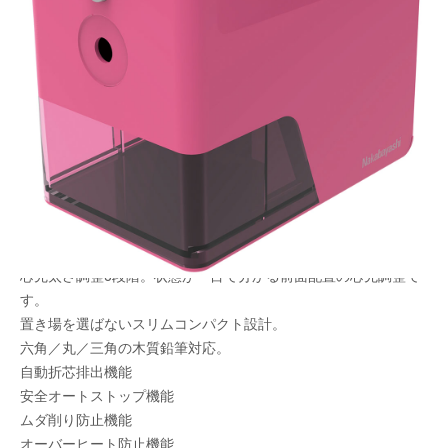
デスクを汚さない 小型軽量電動鉛筆削り
メーカー希望小売価格：
¥5,820
+ 税
持ちやすいデザイン。天面と側面に指掛かりがあり、本体を持っ
てゴミ箱の上でくずケースを引き出せば、もうリビングテーブル
や学習デスクを汚す心配はありません。
天面トレー。置き場に困る短くなった鉛筆やクリップ用の小物置
きです。置いた鉛筆は、ハンディー削りや鉛筆ホルダーなどを使
って最後まで大切にお使いください。
芯先太さ調整3段階。状態が一目で分かる前面配置の芯先調整で
す。
置き場を選ばないスリムコンパクト設計。
六角／丸／三角の木質鉛筆対応。
自動折芯排出機能
安全オートストップ機能
ムダ削り防止機能
オーバーヒート防止機能