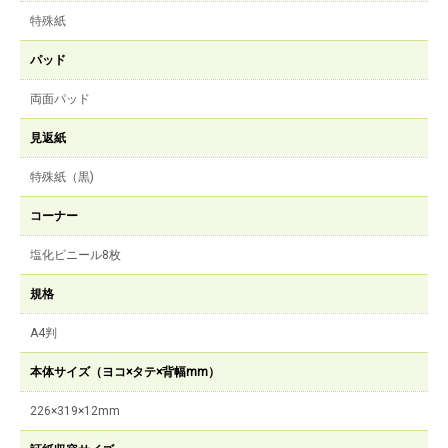
特殊紙
パッド
両面パッド
見返紙
特殊紙（黒)
コーナー
塩化ビニール8枚
規格
A4判
本体サイズ（ヨコ×タテ×背幅mm）
226×319×12mm