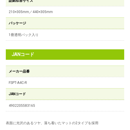
証紙収容サイズ
210×305mm／440×305mm
パッケージ
1冊透明パック入り
JANコード
メーカー品番
FSPT-A4C-R
JANコード
4902205583165
表面に光沢のあるツヤ、落ち着いたマットの2タイプを採用