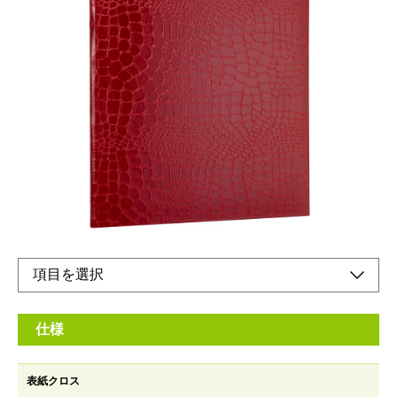
賞状・証書の保管に最適なファイル
メーカー希望小売価格：
¥1,500
+ 税
卒業証書、感謝状、辞令、認定書、メニュー、等様々な用途に。
フリー透明三角コーナーシール8枚付属
A4縦〜最大A3横まで収納可能
オンラインショップ
仕様
表紙クロス