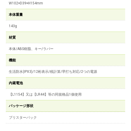
W102×D39×H154mm
本体重量
143g
材質
本体/ABS樹脂、キー/ラバー
機能
生活防水(IPX3)/12桁表示/税計算/早打ち対応/2つの電源
内蔵電池
【L1154】又は【LR44】等の同規格品1個使用
パッケージ形状
ブリスターパック