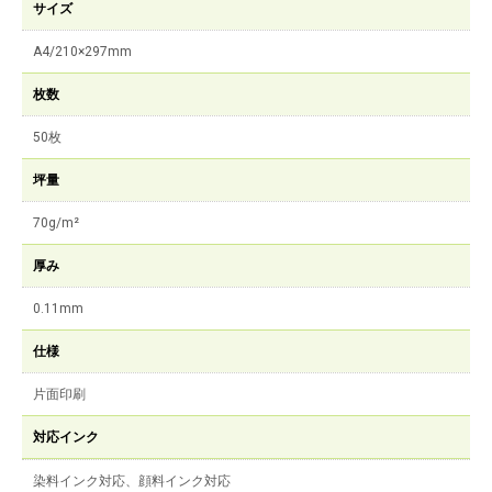
サイズ
A4/210×297mm
枚数
50枚
坪量
70g/m²
厚み
0.11mm
仕様
片面印刷
対応インク
染料インク対応、顔料インク対応