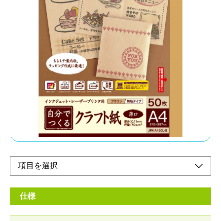
マルチな用途にお使いいただけるクラフト用紙。
クラフトの風合いを生かした、ナチュラル感のあ
る印刷物がつくれます。
メーカー希望小売価格：
¥570
+ 税
インクジェット＆レーザープリンタ用。染料＆顔料インク対応。
片面印刷
オンラインショップ
仕様