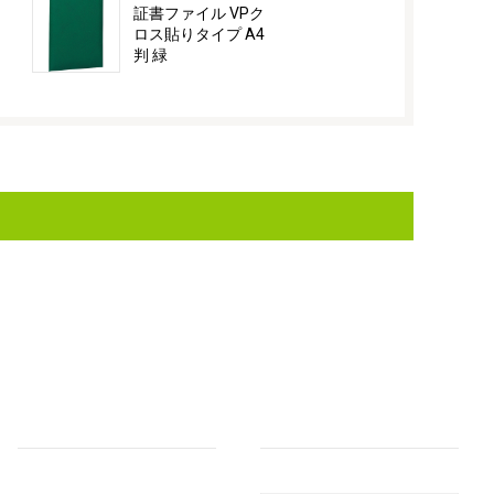
証書ファイル VPク
証書ファイル
ロス貼りタイプ A4
ロス貼りタイ
判 緑
紺