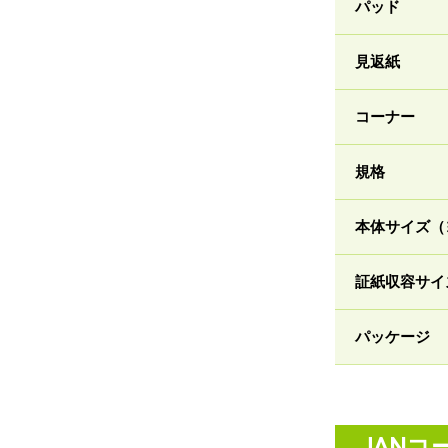
パッド
見返紙
コーナー
規格
本体サイズ（
証紙収容サイ
パッケージ
JANコ