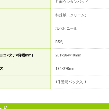
片面ウレタンパッド
特殊紙（クリーム）
塩化ビニール
B5判
ヨコ×タテ×背幅mm）
201×284×10mm
ズ
184×270mm
1冊透明パック入り
ード