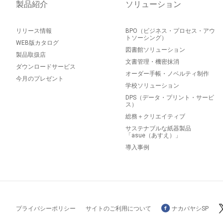
製品紹介
ソリューション
リリース情報
BPO（ビジネス・プロセス・アウ
トソーシング）
WEB版カタログ
図書館ソリューション
製品取扱店
文書管理・機密抹消
ダウンロードサービス
オーダー手帳・ノベルティ制作
今月のプレゼント
学校ソリューション
DPS（データ・プリント・サービ
ス）
総務＋クリエイティブ
サステナブルな紙器製品
「asue（あすえ）」
導入事例
プライバシーポリシー
サイトのご利用について
ナカバヤシSP