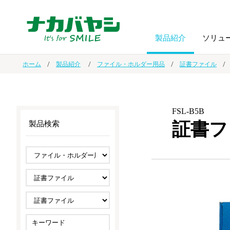
製品紹介
ソリュ
ホーム
製品紹介
ファイル・ホルダー用品
証書ファイル
フォトフ
BPO
トップメッセージ
（ビジネス・プロセス・アウトソーシング）
アルバム
額縁
FSL-B5B
証書フ
製品検索
オーダー手帳・ノベルティ制作
IR情報
プリンタ用紙
ノート・
スマートフォン・
ドキュメントスキャニングサービス
サステナビリティ
ゲーム関
タブレット関連
導入事例
防災・
シルバー
セキュリティ用品