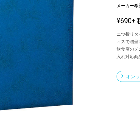
メーカー希
¥690
+ 
新製品一覧
ニつ折りタ
ィスで贈呈
飲食店のメ
入れ対応商
オンラ