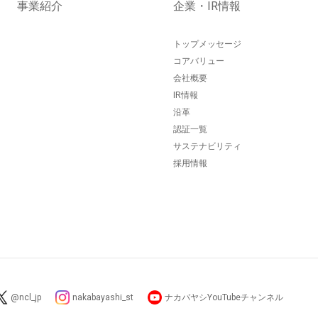
事業紹介
企業・IR情報
トップメッセージ
コアバリュー
会社概要
IR情報
沿革
認証一覧
サステナビリティ
採用情報
@ncl_jp
nakabayashi_st
ナカバヤシYouTubeチャンネル