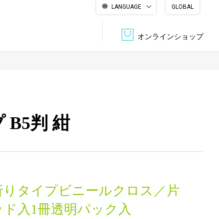
LANGUAGE
GLOBAL
English
繁體中文
简体中文
한국어
日本語
オンラインショップ
文書管理・機密抹消
会社概要
収納・整理用品
ファニチャー
B5判 紺
DPS（データ・プリント・サービス）
認証一覧
筆記具
パソコン周辺機器
サステナブルな紙器製品「asue（あすえ）」
ボード用品
事務用品
折りタイプビニールクロス／片
キャラクター・
学童用品
シリーズ商品
ッド入1冊透明パック入