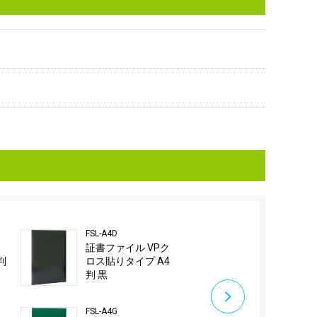
FSL-A4D
FSL-A4R
証書ファイル VPク
証書ファイル
判
ロス貼りタイプ A4
ロス貼りタイ
判 黒
判 赤
FSL-A4G
FSL-B4B