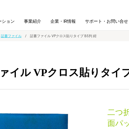
ーション
事業紹介
企業・IR情報
サポート・お問い合せ
証書ファイル
証書ファイル VPクロス貼りタイプ B5判 紺
レーム・
シュレッダ・
図書館ソリューション
経営方針
ラミネータ
ァイル VPクロス貼りタイプ 
ファイル・
学校ソリューション
沿革
紙製品
ホルダー用品
総務＋クリエイティブ
採用情報
連
デジタルカメラ関連
二つ
デジタル文具
面パ