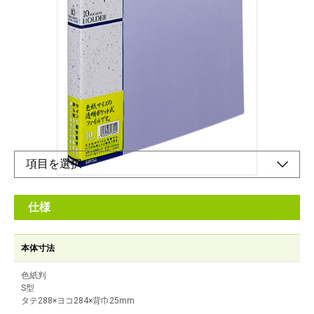
大切だけど収納に困ってしまう色紙を収納可能！
メーカー希望小売価格：
¥2,930
+ 税
1ポケットに1枚収納で10枚の色紙を収納できます。
オンラインショップ
仕様
本体寸法
色紙判
S型
タテ288×ヨコ284×背巾25mm