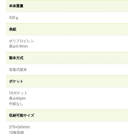
本体重量
320ｇ
表紙
ポリプロピレン
厚み0.9mm
製本方式
溶着式製本
ポケット
10ポケット
厚み60μm
中紙なし
収納可能サイズ
275×260mm
10枚収納