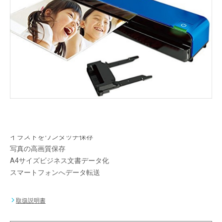
大切な想い出をワンタッチ操作でSDカードで保
存。さらに無線LAN接続でスマートフォンにもラ
クラクデータ送信。
メーカー希望小売価格：
オープン
生産終了品
ネガ・モノクロフィルムのカラーデータ化
イラストをワンタッチ保存
写真の高画質保存
A4サイズビジネス文書データ化
スマートフォンへデータ転送
取扱説明書