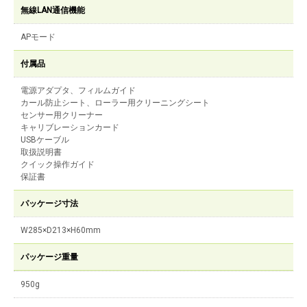
無線LAN通信機能
APモード
付属品
電源アダプタ、フィルムガイド
カール防止シート、ローラー用クリーニングシート
センサー用クリーナー
キャリブレーションカード
USBケーブル
取扱説明書
クイック操作ガイド
保証書
パッケージ寸法
W285×D213×H60mm
パッケージ重量
950g