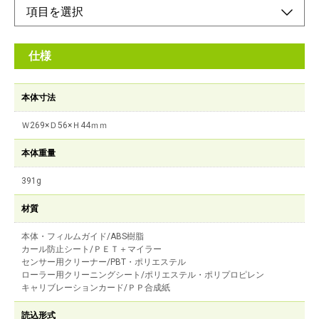
仕様
本体寸法
Ｗ269×Ｄ56×Ｈ44ｍｍ
本体重量
391g
材質
本体・フィルムガイド/ABS樹脂
カール防止シート/ＰＥＴ＋マイラー
センサー用クリーナー/PBT・ポリエステル
ローラー用クリーニングシート/ポリエステル・ポリプロピレン
キャリブレーションカード/ＰＰ合成紙
読込形式