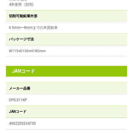
4本使用（別売)
切削可能鉛筆外形
6.5mm〜8mmまでの木質鉛筆
パッケージ寸法
W115×D100×H185mm
JANコード
メーカー品番
DPS-311KP
JANコード
4902205534730