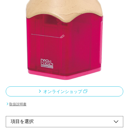
電池でも使えるのでどこでも削れるトイ感覚の電
動鉛筆削りき。ムダ削り防止機能付。安全オート
ストップ機能付。
メーカー希望小売価格：
オープン
電池でも使えるので場所を選ばず使えます。ACアダプターでも
使えます。芯がとがれば必要以上に削らないムダ削り防止機能つ
きクズケースが収まっていないと動かない安全オートストップ機
能つき連続使用時の過熱を防ぐオーバーヒート防止機能つき
オンラインショップ
取扱説明書