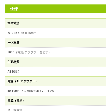
仕様
本体寸法
W107×D97×H136mm
本体重量
300g（電池/アダプター含まず）
主要材質
ABS樹脂
電源（ACアダプター）
in>100V・50/60Hzout>6VDC1.2A
電源（電池）
単三乾電池