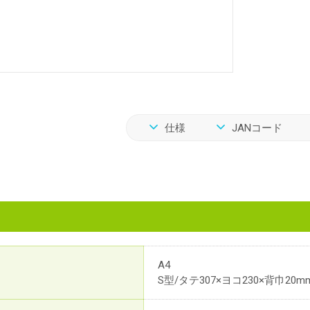
仕様
JANコード
A4
S型/タテ307×ヨコ230×背巾20m