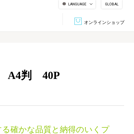
LANGUAGE
GLOBAL
English
繁體中文
简体中文
한국어
日本語
オンラインショップ
文書管理・機密抹消
会社概要
収納・整理用品
ファニチャー
A4判 40P
DPS（データ・プリント・サービス）
認証一覧
筆記具
パソコン周辺機器
サステナブルな紙器製品「asue（あすえ）」
ボード用品
事務用品
キャラクター・
学童用品
シリーズ商品
する確かな品質と納得のいくプ