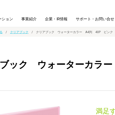
ーション
事業紹介
企業・IR情報
サポート・お問い合せ
る
クリアブック
クリアブック ウォーターカラー A4判 40P ピンク
レーム・
シュレッダ・
図書館ソリューション
経営方針
ラミネータ
ブック ウォーターカラー 
ファイル・
学校ソリューション
沿革
紙製品
ホルダー用品
総務＋クリエイティブ
採用情報
連
デジタルカメラ関連
デジタル文具
満足