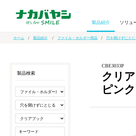
製品紹介
ソリュ
ホーム
製品紹介
ファイル・ホルダー用品
穴を開けずにとじ
フォトフ
BPO
トップメッセージ
（ビジネス・プロセス・アウトソーシング）
アルバム
額縁
CBE3033P
クリア
製品検索
オーダー手帳・ノベルティ制作
IR情報
プリンタ用紙
ノート・
ピンク
スマートフォン・
ドキュメントスキャニングサービス
サステナビリティ
ゲーム関
タブレット関連
導入事例
防災・
シルバー
セキュリティ用品