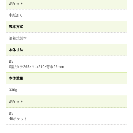
ポケット
中紙あり
製本方式
溶着式製本
本体寸法
B5
S型/タテ268×ヨコ210×背巾26mm
本体重量
330g
ポケット
B5
40ポケット