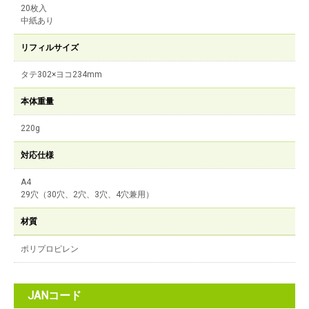
20枚入
中紙あり
リフィルサイズ
タテ302×ヨコ234mm
本体重量
220g
対応仕様
A4
29穴（30穴、2穴、3穴、4穴兼用）
材質
ポリプロピレン
JANコード