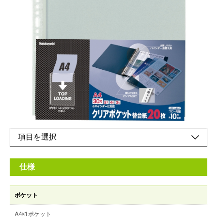
たっぷり使える！A4サイズのポケット替台紙の20
枚パックです。
メーカー希望小売価格：
オープン
30穴・2穴・3穴・4穴に対応したマルチホールシステムを採用し
たA4サイズの替台紙。上入れポケット
オンラインショップ
仕様
ポケット
A4×1ポケット