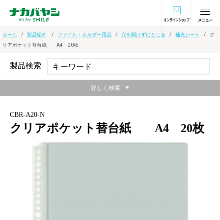
オンラインショ
ホーム
製品紹介
ファイル・ホルダー用品
穴を開けずにとじる
補充シート
ク
リアポケット替台紙 A4 20枚
製品検索
詳しく検索
CBR-A20-N
クリアポケット替台紙 A4 20枚