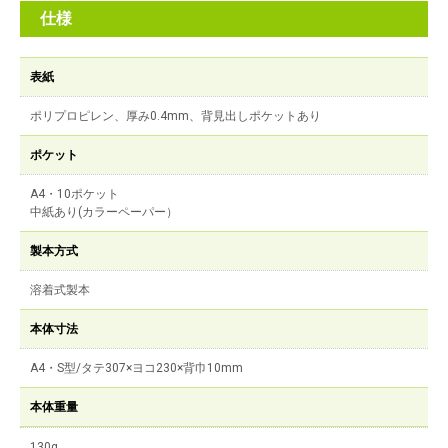
仕様
表紙
ポリプロピレン、厚み0.4mm、背見出しポケットあり
ポケット
A4・10ポケット
中紙あり(カラーペーパー）
製本方式
溶着式製本
本体寸法
A4・S型/タテ307×ヨコ230×背巾10mm
本体重量
130g