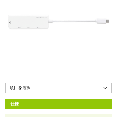
データ転送が速い
メーカー希望小売価格：
¥4,980
+ 税
生産終了品
●Type-Cポート付き
●合計4ポート
●超高速USB3.1Cen1/3.0
仕様