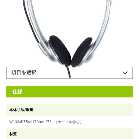
音声チャットやビデオ会議が快適。
メーカー希望小売価格：
¥2,890
+ 税
やさしい装着感軽量オーバーヘッド
オンラインショップ
仕様
本体寸法/重量
W133×D55×H170mm/78g（ケーブル含む）
材質