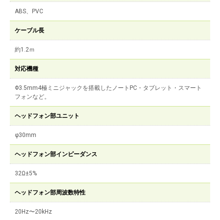
ABS、PVC
ケーブル長
約1.2ｍ
対応機種
Φ3.5mm4極ミニジャックを搭載したノートPC・タブレット・スマート
フォンなど。
ヘッドフォン部ユニット
φ30mm
ヘッドフォン部インピーダンス
32Ω±5%
ヘッドフォン部周波数特性
20Hz〜20kHz