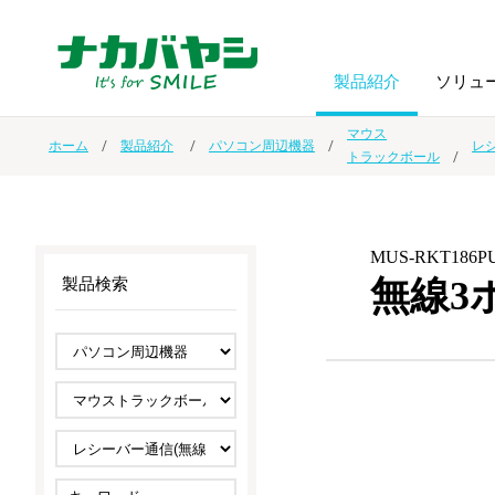
製品紹介
ソリュ
マウス
ホーム
製品紹介
パソコン周辺機器
レ
トラックボール
フォトフ
BPO
トップメッセージ
（ビジネス・プロセス・アウトソーシング）
アルバム
額縁
MUS-RKT186P
オーダー手帳・ノベルティ制作
IR情報
プリンタ用紙
ノート・
無線3
製品検索
スマートフォン・
ドキュメントスキャニングサービス
サステナビリティ
ゲーム関
タブレット関連
導入事例
防災・
シルバー
セキュリティ用品