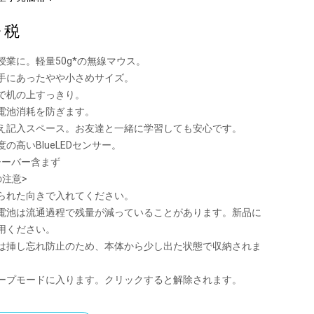
+ 税
授業に。軽量50g*の無線マウス。
手にあったやや小さめサイズ。
で机の上すっきり。
電池消耗を防ぎます。
え記入スペース。お友達と一緒に学習しても安心です。
の高いBlueLEDセンサー。
シーバー含まず
の注意>
られた向きで入れてください。
電池は流通過程で残量が減っていることがあります。新品に
用ください。
は挿し忘れ防止のため、本体から少し出た状態で収納されま
ープモードに入ります。クリックすると解除されます。