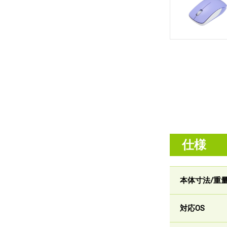
仕様
本体寸法/重
対応OS