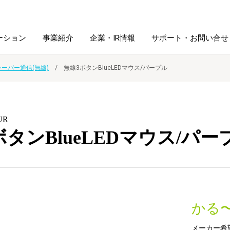
ーション
事業紹介
企業・IR情報
サポート・お問い合せ
シーバー通信(無線)
無線3ボタンBlueLEDマウス/パープル
レーム・
シュレッダ・
図書館ソリューション
経営方針
ラミネータ
UR
ファイル・
学校ソリューション
沿革
紙製品
ボタンBlueLEDマウス/パー
ホルダー用品
総務＋クリエイティブ
採用情報
連
デジタルカメラ関連
かる
デジタル文具
メーカー希