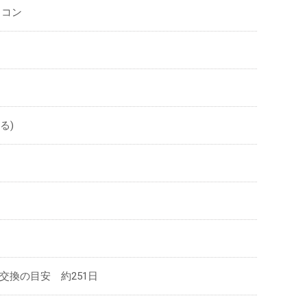
ソコン
る)
交換の目安 約251日