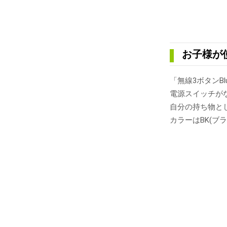
お子様が
「無線3ボタンB
電源スイッチが
自分の持ち物と
カラーはBK(ブ