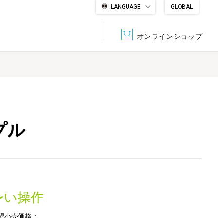
LANGUAGE
GLOBAL
English
繁體中文
简体中文
한국어
日本語
オンラインショップ
文書管理・機密抹消
会社概要
収納・整理用品
ファニチャー
DPS（データ・プリント・サービス）
認証一覧
筆記具
パソコン周辺機器
プル
サステナブルな紙器製品「asue（あすえ）」
ボード用品
事務用品
キャラクター・
〜い操作
学童用品
シリーズ商品
望小売価格：