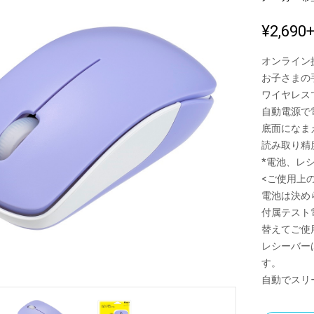
¥2,690
新製品一覧
オンライン
お子さまの
ワイヤレス
自動電源で
底面になま
読み取り精度
*電池、レ
<ご使用上
電池は決め
付属テスト
替えてご使
レシーバー
す。
自動でスリ