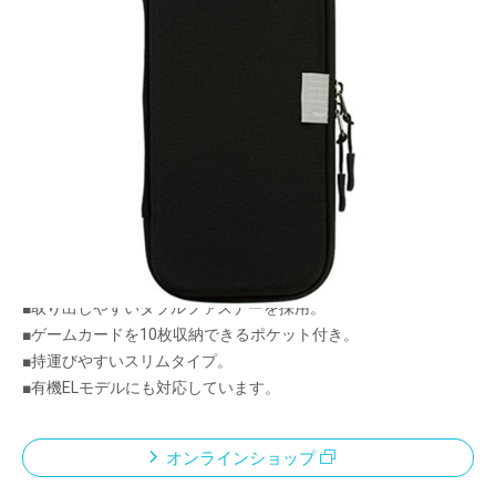
バッグなどから出し入れしやすい薄型デザイン
メーカー希望小売価格：
¥2,690
+ 税
限定品
■Joy-Conを装着したままSWITCH本体を収納。
■EVA素材を使用、キズ・衝撃から本体を守ります。
■内側の起毛素材が本体をやさしく保護します。
■取り出しやすいダブルファスナーを採用。
■ゲームカードを10枚収納できるポケット付き。
■持運びやすいスリムタイプ。
■有機ELモデルにも対応しています。
オンラインショップ