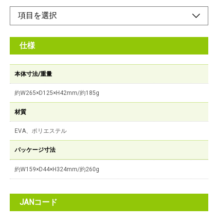
仕様
本体寸法/重量
約W265×D125×H42mm/約185g
材質
EVA、ポリエステル
パッケージ寸法
約W159×D44×H324mm/約260g
JANコード