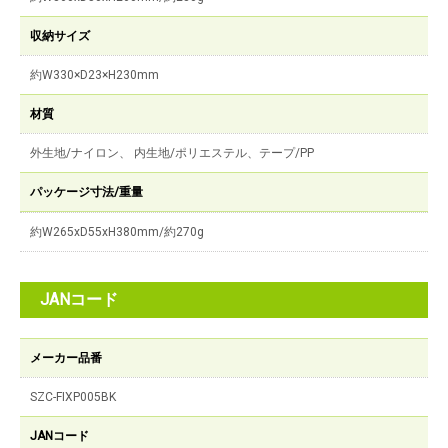
収納サイズ
約W330×D23×H230mm
材質
外生地/ナイロン、 内生地/ポリエステル、テープ/PP
パッケージ寸法/重量
約W265xD55xH380mm/約270g
JANコード
メーカー品番
SZC-FIXP005BK
JANコード