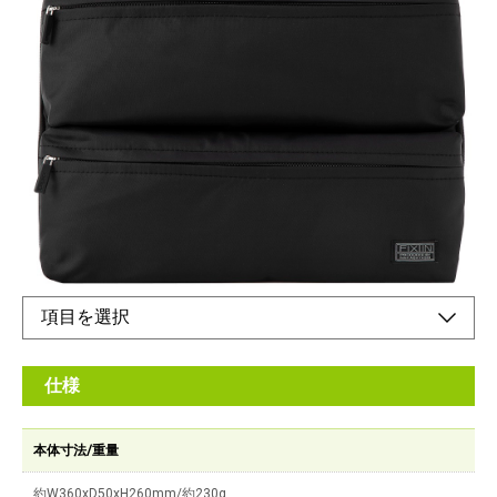
収納充実＆軽量設計（ポケットタイプ）
メーカー希望小売価格：
¥5,640
+ 税
■180°に大きく開き出し入れが便利
■上下2段のポケットで細かく収納
オンラインショップ
仕様
本体寸法/重量
約W360xD50xH260mm/約230g