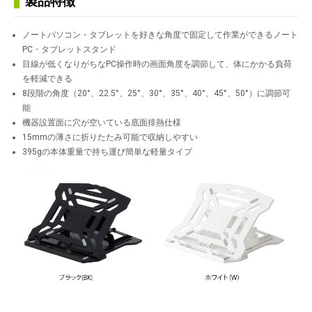
製品特徴
ノートパソコン・タブレットを好きな角度で固定して作業ができるノート
PC・タブレットスタンド
目線が低くなりがちなPC操作時の画面角度を調節して、体にかかる負荷
を軽減できる
8段階の角度（20°、22.5°、25°、30°、35°、40°、45°、50°）に調節可
能
機器設置面に穴が空いている底面排熱仕様
15mmの薄さに折りたたみ可能で収納しやすい
395gの本体重量で持ち運び簡単な軽量タイプ