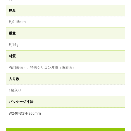
厚み
約0.15mm
重量
約16g
材質
PET(表面）、特殊シリコン皮膜（吸着面）
入り数
1枚入り
パッケージ寸法
W240×D2×H360mm