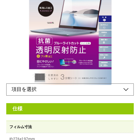
ピタっと吸着、キレイをキープ。
メーカー希望小売価格：
¥3,400
+ 税
・液晶画面をキズや汚れから守る・位置決めしやすい3分割離型
シート・気泡レス加工・指紋や汚れに強い
オンラインショップ
仕様
フィルム寸法
約276×197mm