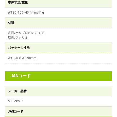
本体寸法/重量
W180×150×H0.4mm/11g
材質
表面/ポリプロピレン（PP）
底面/アクリル
パッケージ寸法
W185×D1×H190mm
JANコード
メーカー品番
MUP-929P
JANコード