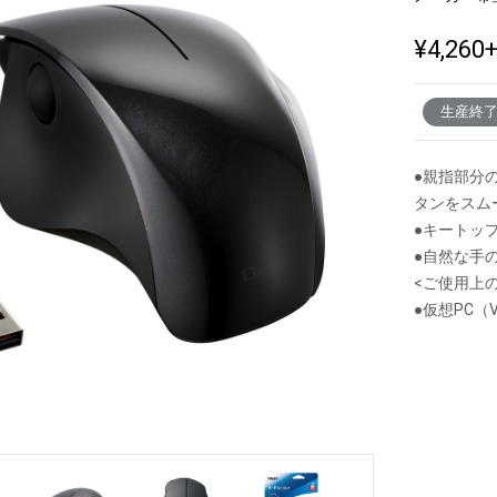
¥4,260
新製品一覧
生産終
●親指部分
タンをスム
●キートッ
●自然な手
<ご使用上
●仮想PC（