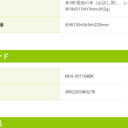
単3乾電池×1本（お試し用）、レ
W18×D15×H7mm/約2g）
法
約W130×D65×H220mm
ード
MUS-RIT168BK
4902205485278
品