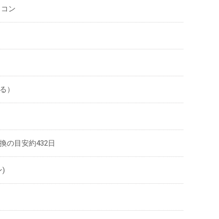
ソコン
なる）
換の目安約432日
)