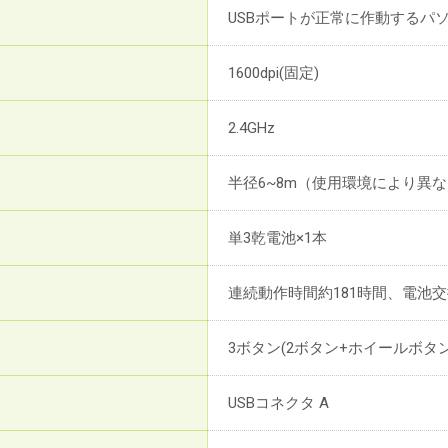
USBポートが正常に作動するパ
1600dpi(固定)
2.4GHz
半径6~8m（使用環境により異
単3乾電池×1本
連続動作時間約181時間、電池交
3ボタン(2ボタン+ホイールボタン
USBコネクタ A