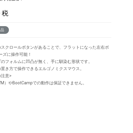
+ 税
了品
のスクロールボタンがあることで、フラットになった左右ボ
ーズに操作可能！
プのフォルムに凹凸が無く、手に馴染む形状です。
の置き方で操作できるエルゴノミクスマウス。
の注意>
VM）やBootCampでの動作は保証できません。