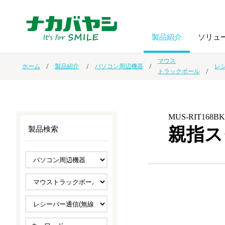
製品紹介
ソリュ
マウス
ホーム
製品紹介
パソコン周辺機器
レ
トラックボール
フォトフ
BPO
トップメッセージ
（ビジネス・プロセス・アウトソーシング）
アルバム
額縁
MUS-RIT168BK
オーダー手帳・ノベルティ制作
IR情報
プリンタ用紙
ノート・
親指ス
製品検索
スマートフォン・
ドキュメントスキャニングサービス
サステナビリティ
ゲーム関
タブレット関連
導入事例
防災・
シルバー
セキュリティ用品