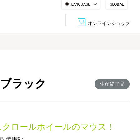
LANGUAGE
GLOBAL
English
繁體中文
简体中文
한국어
日本語
オンラインショップ
文書管理・機密抹消
会社概要
収納・整理用品
ファニチャー
DPS（データ・プリント・サービス）
認証一覧
筆記具
パソコン周辺機器
／ブラック
生産終了品
サステナブルな紙器製品「asue（あすえ）」
ボード用品
事務用品
キャラクター・
スクロールホイールのマウス！
学童用品
シリーズ商品
望小売価格：