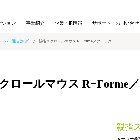
ーション
事業紹介
企業・IR情報
サポート・お問い合せ
シーバー通信(無線)
親指スクロールマウス R−Forme／ブラック
レーム・
シュレッダ・
図書館ソリューション
経営方針
ラミネータ
ファイル・
学校ソリューション
沿革
紙製品
クロールマウス R−Forme
ホルダー用品
総務＋クリエイティブ
採用情報
連
デジタルカメラ関連
親指
デジタル文具
メーカー希