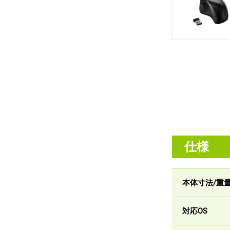
仕様
本体寸法/重
対応OS