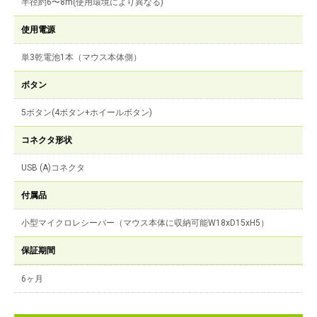
半径約6〜8m(使用環境により異なる)
使用電源
単3乾電池1本（マウス本体側）
ボタン
5ボタン(4ボタン+ホイールボタン)
コネクタ形状
USB (A)コネクタ
付属品
小型マイクロレシーバー（マウス本体に収納可能W18xD15xH5）
保証期間
6ヶ月