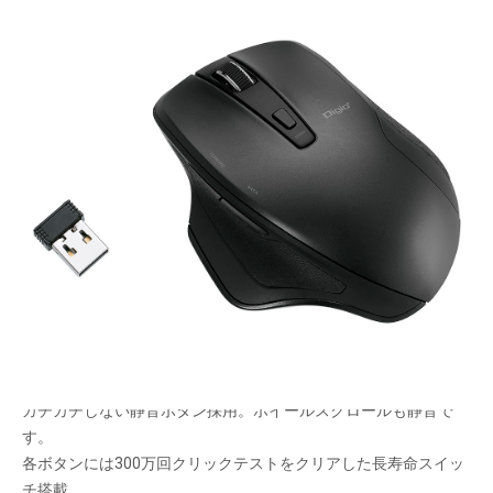
手にフィットするカーブボディ。無線静音5ボタン
BlueLEDマウス
メーカー希望小売価格：
¥6,580
+ 税
生産終了品
やや小ぶりのカーブした形。手に優しくフィットします。側面に
はしっとりした感触のシリコンラバー。
カチカチしない静音ボタン採用。ホイールスクロールも静音で
す。
各ボタンには300万回クリックテストをクリアした長寿命スイッ
チ搭載。