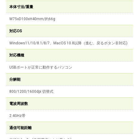
本体寸法/重量
W75xD100xH40mm/約66g
対応OS
Windows11/10/8.1/8/7、MacOS 10.8以降（進む、戻るボタン非対応)
対応機種
USBポートが正常に動作するパソコン
分解能
800/1200/1600dpi 切替式
電波周波数
2.4GHz帯
通信可能距離