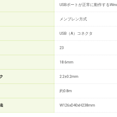
USBポートが正常に動作するWind
メンブレン方式
USB（A）コネクタ
23
18.6mm
ク
2.2±0.2mm
約0.8m
法
W126xD40xH238mm