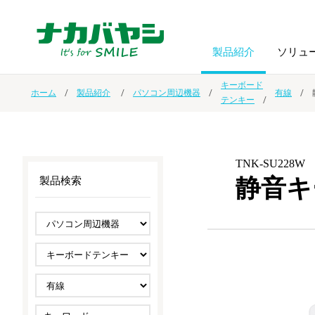
製品紹介
ソリュ
キーボード
ホーム
製品紹介
パソコン周辺機器
有線
テンキー
フォトフ
BPO
トップメッセージ
（ビジネス・プロセス・アウトソーシング）
アルバム
額縁
TNK-SU228W
オーダー手帳・ノベルティ制作
IR情報
プリンタ用紙
ノート・
静音キ
製品検索
スマートフォン・
ドキュメントスキャニングサービス
サステナビリティ
ゲーム関
タブレット関連
導入事例
防災・
シルバー
セキュリティ用品