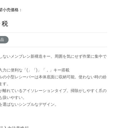
望小売価格：
+ 税
了品
しないメンブレン新構造キー。周囲を気にせず作業に集中で
入力に便利な「(」「)」「，」キー搭載
ルの小型レシーバーは本体底面に収納可能。使わない時の紛
ます。
が離れているアイソレーションタイプ。掃除がしやすく爪の
も扱いやすい。
を選ばないシンプルなデザイン。