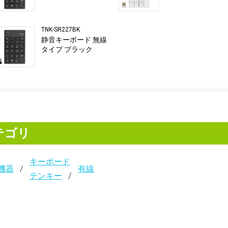
TNK-SR227BK
静音キーボード 無線
タイプ ブラック
テゴリ
キーボード
機器
有線
テンキー