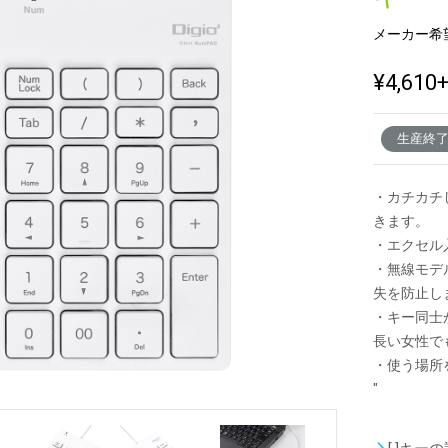
メーカー希
新製品一覧
¥4,610
生産終
・カチカチ
きます。
・エクセル
・無線モデ
失を防止し
・キー同士
長い女性で
・使う場所
"