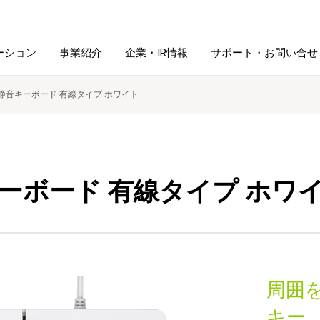
ーション
事業紹介
企業・IR情報
サポート・お問い合せ
静音キーボード 有線タイプ ホワイト
レーム・
シュレッダ・
図書館ソリューション
経営方針
ラミネータ
ファイル・
学校ソリューション
沿革
紙製品
ーボード 有線タイプ ホワ
ホルダー用品
総務＋クリエイティブ
採用情報
連
デジタルカメラ関連
周囲
デジタル文具
キー