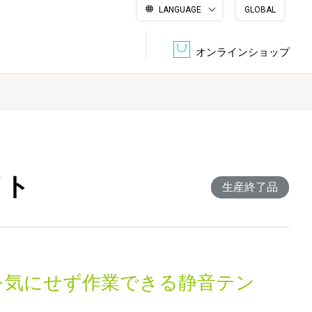
LANGUAGE
GLOBAL
English
繁體中文
简体中文
한국어
日本語
オンラインショップ
文書管理・機密抹消
会社概要
収納・整理用品
ファニチャー
DPS（データ・プリント・サービス）
認証一覧
筆記具
パソコン周辺機器
イト
生産終了品
サステナブルな紙器製品「asue（あすえ）」
ボード用品
事務用品
キャラクター・
を気にせず作業できる静音テン
学童用品
シリーズ商品