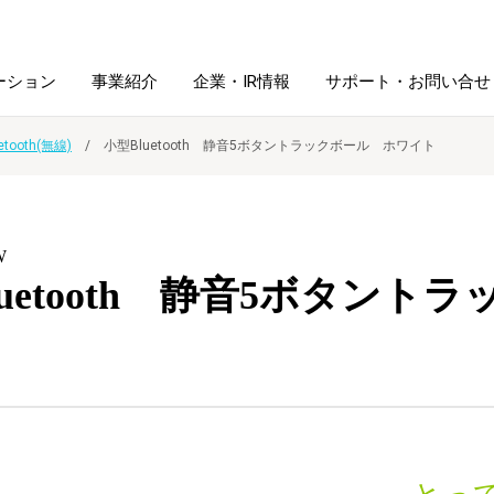
ーション
事業紹介
企業・IR情報
サポート・お問い合せ
etooth(無線)
小型Bluetooth 静音5ボタントラックボール ホワイト
レーム・
シュレッダ・
図書館ソリューション
経営方針
ラミネータ
W
ファイル・
学校ソリューション
沿革
紙製品
luetooth 静音5ボタント
ホルダー用品
総務＋クリエイティブ
採用情報
連
デジタルカメラ関連
デジタル文具