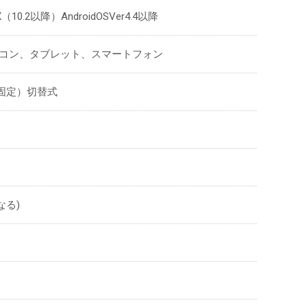
SX（10.2以降）AndroidOSVer4.4以降
ソコン、タブレット、スマートフォン
pi（固定）切替式
なる)