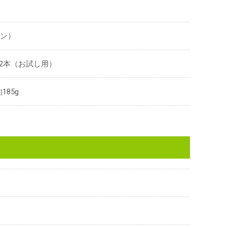
タン）
2本（お試し用）
185g