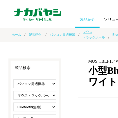
製品紹介
ソリュ
マウス
ホーム
製品紹介
パソコン周辺機器
Blu
トラックボール
フォトフ
BPO
トップメッセージ
（ビジネス・プロセス・アウトソーシング）
アルバム
額縁
MUS-TBLF134
オーダー手帳・ノベルティ制作
IR情報
プリンタ用紙
ノート・
小型B
製品検索
ワイト
スマートフォン・
ドキュメントスキャニングサービス
サステナビリティ
ゲーム関
タブレット関連
導入事例
防災・
シルバー
セキュリティ用品