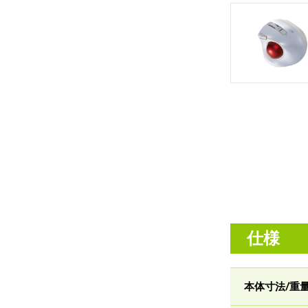
仕様
本体寸法/重