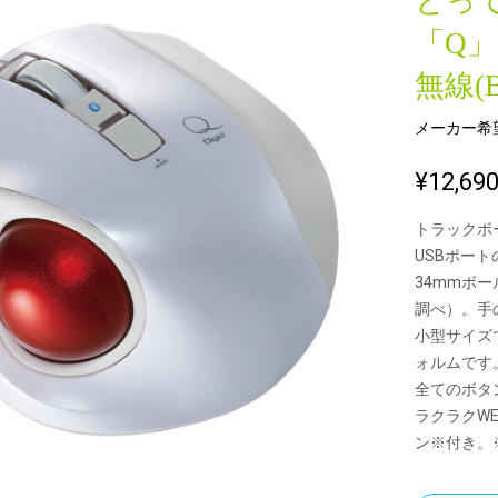
とっ
「Q
無線(B
新製品一覧
メーカー希
¥12,69
トラックボー
USBポー
34mmボ
調べ）。手
小型サイズ
ォルムです
全てのボタ
ラクラクW
ン※付き。