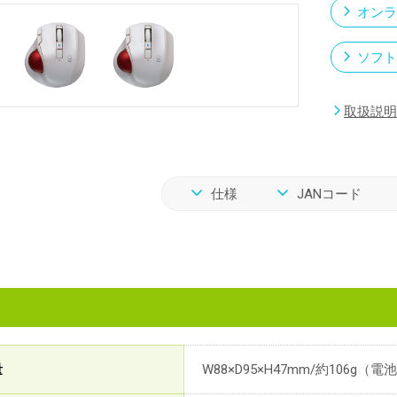
オンラ
ソフト
取扱説明
仕様
JANコード
量
W88×D95×H47mm/約106g（