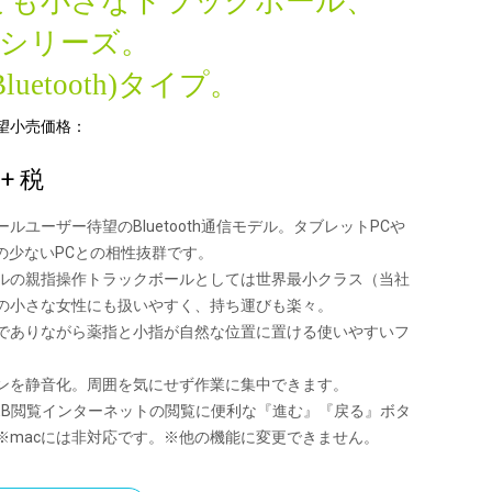
ても小さなトラックボール、
」シリーズ。
luetooth)タイプ。
望小売価格：
0
+ 税
ルユーザー待望のBluetooth通信モデル。タブレットPCや
トの少ないPCとの相性抜群です。
ールの親指操作トラックボールとしては世界最小クラス（当社
の小さな女性にも扱いやすく、持ち運びも楽々。
でありながら薬指と小指が自然な位置に置ける使いやすいフ
。
ンを静音化。周囲を気にせず作業に集中できます。
EB閲覧インターネットの閲覧に便利な『進む』『戻る』ボタ
※macには非対応です。※他の機能に変更できません。