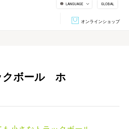
LANGUAGE
GLOBAL
English
繁體中文
简体中文
한국어
日本語
オンラインショップ
文書管理・機密抹消
会社概要
収納・整理用品
ファニチャー
DPS（データ・プリント・サービス）
認証一覧
筆記具
パソコン周辺機器
ラックボール ホ
サステナブルな紙器製品「asue（あすえ）」
ボード用品
事務用品
キャラクター・
学童用品
シリーズ商品