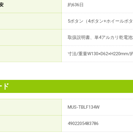
安
約636日
5ボタン（4ボタン+ホイールボ
取扱説明書、単4アルカリ乾電池
寸法/重量W130×D62×H220mm/約
ード
MUS-TBLF134W
4902205483786