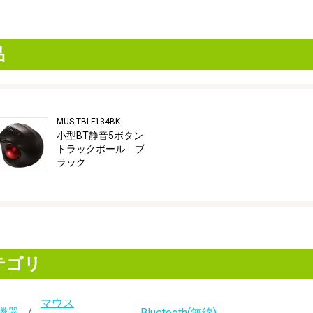
品
MUS-TBLF134BK
小型BT静音5ボタン
トラックボール ブ
ラック
テゴリ
マウス
機器
Bluetooth(無線)