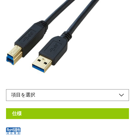
USB3.0規格に対応したUSBケーブル。
メーカー希望小売価格：
オープン
生産終了品
USB2.0の約10倍の転送スピード（最大5Gbps：理論値）。ノイ
ズに強い3重シールド（USB3.0ケーブル部分）。経年劣化
信号劣化を低減させる金メッキを仕様（Pinandコネクタ）。
仕様