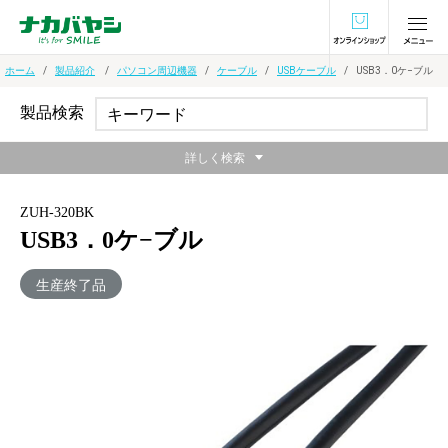
オンラインショ
ホーム
製品紹介
パソコン周辺機器
ケーブル
USBケーブル
USB3．0ケ−ブル
製品検索
詳しく検索
ZUH-320BK
USB3．0ケ−ブル
生産終了品