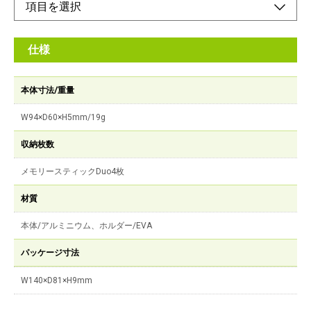
仕様
本体寸法/重量
W94×D60×H5mm/19g
収納枚数
メモリースティックDuo4枚
材質
本体/アルミニウム、ホルダー/EVA
パッケージ寸法
W140×D81×H9mm