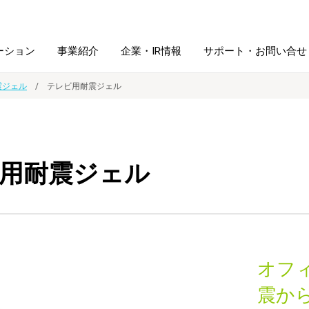
ーション
事業紹介
企業・IR情報
サポート・お問い合せ
震ジェル
テレビ用耐震ジェル
レーム・
シュレッダ・
図書館ソリューション
経営方針
ラミネータ
用耐震ジェル
ファイル・
学校ソリューション
沿革
紙製品
ホルダー用品
総務＋クリエイティブ
採用情報
連
デジタルカメラ関連
オフ
デジタル文具
震か