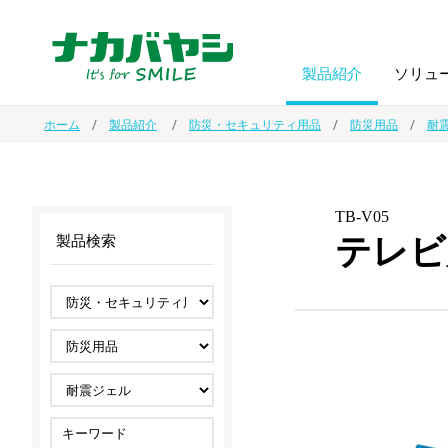
製品紹介
ソリュ
ホーム
製品紹介
防災・セキュリティ用品
防災用品
耐
フォトフ
BPO
トップメッセージ
（ビジネス・プロセス・アウトソーシング）
アルバム
額縁
TB-V05
テレビ
製品検索
オーダー手帳・ノベルティ制作
IR情報
プリンタ用紙
ノート・
スマートフォン・
ドキュメントスキャニングサービス
サステナビリティ
ゲーム関
タブレット関連
導入事例
防災・
シルバー
セキュリティ用品