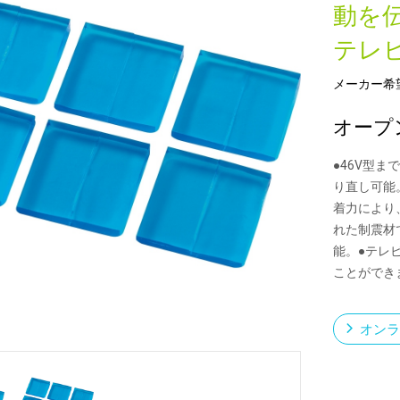
動を
テレ
新製品一覧
メーカー希
オープ
●46V型
り直し可能
着力により
れた制震材
能。●テレ
ことができ
オンラ