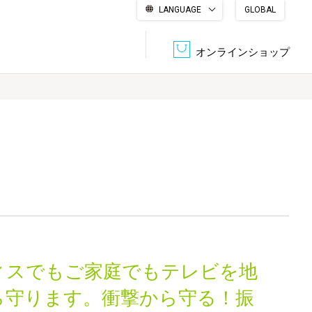
LANGUAGE
GLOBAL
English
繁體中文
简体中文
한국어
日本語
オンラインショップ
文書管理・機密抹消
会社概要
収納・整理用品
ファニチャー
DPS（データ・プリント・サービス）
認証一覧
筆記具
パソコン周辺機器
サステナブルな紙器製品「asue（あすえ）」
ボード用品
事務用品
ィスでもご家庭でもテレビを地
キャラクター・
学童用品
シリーズ商品
ら守ります。衝撃から守る！振