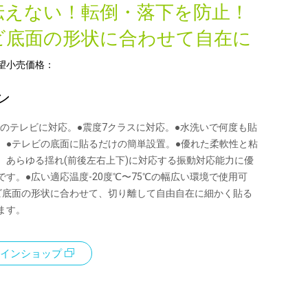
伝えない！転倒・落下を防止！
ビ底面の形状に合わせて自在に
望小売価格：
ン
までのテレビに対応。●震度7クラスに対応。●水洗いで何度も貼
。●テレビの底面に貼るだけの簡単設置。●優れた柔軟性と粘
、あらゆる揺れ(前後左右上下)に対応する振動対応能力に優
です。●広い適応温度-20度℃〜75℃の幅広い環境で使用可
ビ底面の形状に合わせて、切り離して自由自在に細かく貼る
ます。
インショップ