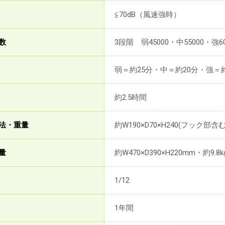
≦70dB（風速強時）
数
3段階 弱45000・中55000・強60
弱＝約25分・中＝約20分・強＝約
約2.5時間
法・重量
約W190×D70×H240(フック部含
量
約W470×D390×H220mm・約9.8k
1/12
1年間