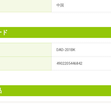
中国
ード
DAD-201BK
4902205446842
品