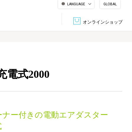
LANGUAGE
GLOBAL
English
繁體中文
简体中文
한국어
日本語
オンラインショップ
文書管理・機密抹消
会社概要
収納・整理用品
ファニチャー
電式2000
DPS（データ・プリント・サービス）
認証一覧
筆記具
パソコン周辺機器
サステナブルな紙器製品「asue（あすえ）」
ボード用品
事務用品
ーナー付きの電動エアダスター
キャラクター・
学童用品
シリーズ商品
式