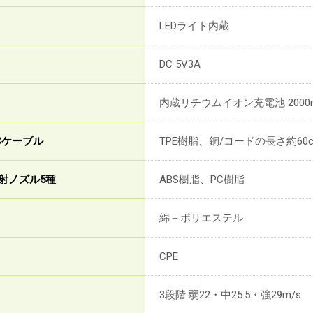
LEDライト内蔵
DC 5V3A
内蔵リチウムイオン充電池 2000
oCケーブル
TPE樹脂、銅/コードの長さ約60
射ノズル5種
ABS樹脂、PC樹脂
綿＋ポリエステル
CPE
3段階 弱22・中25.5・強29m/s