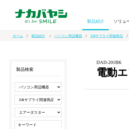
製品紹介
ソリュ
ホーム
製品紹介
パソコン周辺機器
OAサプライ関連商品
フォトフ
BPO
トップメッセージ
（ビジネス・プロセス・アウトソーシング）
アルバム
額縁
DAD-201BK
電動エ
製品検索
オーダー手帳・ノベルティ制作
IR情報
プリンタ用紙
ノート・
スマートフォン・
ドキュメントスキャニングサービス
サステナビリティ
ゲーム関
タブレット関連
導入事例
防災・
シルバー
セキュリティ用品