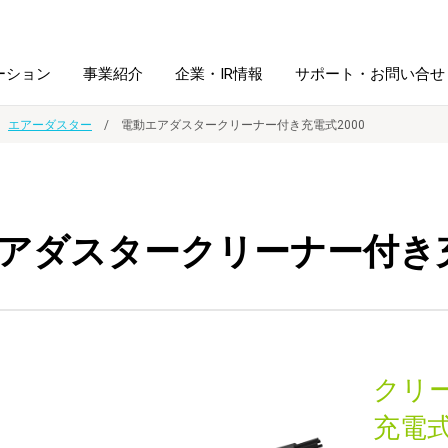
ーション
事業紹介
企業・IR情報
サポート・お問い合せ
エアーダスター
電動エアダスタークリーナー付き充電式2000
レーム・
シュレッダ・
図書館ソリューション
経営方針
ラミネータ
アダスタークリーナー付き充
ファイル・
学校ソリューション
沿革
紙製品
ホルダー用品
総務＋クリエイティブ
採用情報
連
デジタルカメラ関連
クリ
デジタル文具
充電