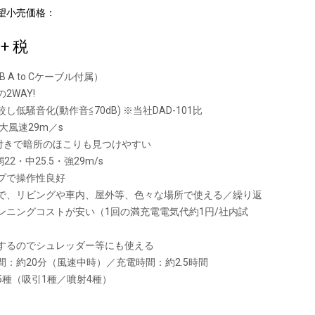
望小売価格：
0
+ 税
 A to Cケーブル付属）
2WAY!
し低騒音化(動作音≦70dB) ※当社DAD-101比
大風速29m／s
ト付きで暗所のほこりも見つけやすい
22・中25.5・強29m/s
プで操作性良好
で、リビングや車内、屋外等、色々な場所で使える／繰り返
ンニングコストが安い（1回の満充電電気代約1円/社内試
するのでシュレッダー等にも使える
間：約20分（風速中時）／充電時間：約2.5時間
5種（吸引1種／噴射4種）