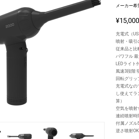
メーカー希
¥15,00
新製品一覧
充電式（USB
噴射・吸引の
従来品と比較
パワフル 最
LEDライ
風速3段階 弱
回転グリッ
充電式なの
し使えてラ
算）
空気を噴射
連続噴射時
付属ノズル
逆さ噴射OK