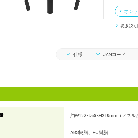
オンラ
取扱説明
仕様
JANコード
量
約W192×D68×H210mm（ノ
ABS樹脂、PC樹脂