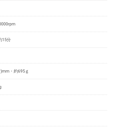
000rpm
15分
む)mm・約695ｇ
g