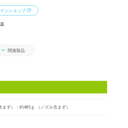
インショップ
書
関連製品
ズル含まず）・約485ｇ （ノズル含まず）