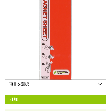
スチール面にぴたっと貼れるレギュラータイプ。
メーカー希望小売価格：
¥500
+ 税
生産終了品
●スチール製品OKぴたっとマグネット●カットOK●油性マーカー
書き込みOK※ただし、消せません
仕様