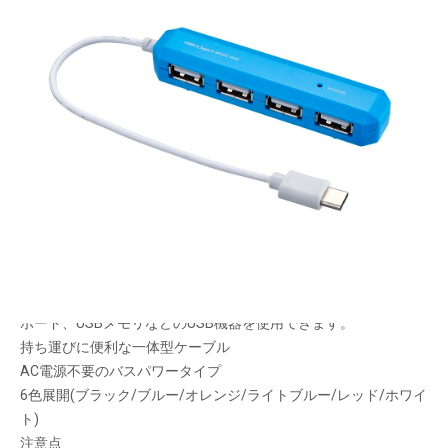
コンパクト＆スリム26面デザイン
メーカー希望小売価格：
¥3,190
+ 税
生産終了品
Type-Cコネクタを搭載した USB2.0 4ポートハブ
ブルーに輝くアクセスLED搭載
Type-Cポート搭載のPCやスマホ・ダブレットで、マウスやキー
ボード、USBメモリなどのUSB機器を使用できます。
持ち運びに便利な一体型ケーブル
AC電源不要のバスパワータイプ
6色展開(ブラック/ブルー/オレンジ/ライトブルー/レッド/ホワイ
ト)
注意点