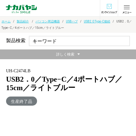
オンラインショ
ホーム
製品紹介
パソコン周辺機器
USBハブ
USB2.0 Type-C接続
USB2．0／
Type−C／4ポートハブ／15cm／ライトブルー
製品検索
詳しく検索
UH-C2474LB
USB2．0／Type−C／4ポートハブ／
15cm／ライトブルー
生産終了品