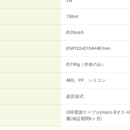
2W
150ml
約35ml/h
約W102×D104×H87mm
約190g（本体のみ）
ABS、PP、シリコン
超音波式
USB電源ケーブル(micro Bオス
書(保証期間6ヶ月)