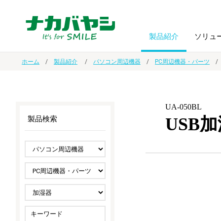
製品紹介
ソリュ
ホーム
製品紹介
パソコン周辺機器
PC周辺機器・パーツ
フォトフ
BPO
トップメッセージ
（ビジネス・プロセス・アウトソーシング）
アルバム
額縁
UA-050BL
USB加
製品検索
オーダー手帳・ノベルティ制作
IR情報
プリンタ用紙
ノート・
スマートフォン・
ドキュメントスキャニングサービス
サステナビリティ
ゲーム関
タブレット関連
導入事例
防災・
シルバー
セキュリティ用品