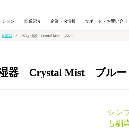
ーション
事業紹介
企業・IR情報
サポート・お問い合せ
加湿器
USB加湿器 Crystal Mist ブルー
レーム・
シュレッダ・
図書館ソリューション
経営方針
ラミネータ
湿器 Crystal Mist ブルー
ファイル・
学校ソリューション
沿革
紙製品
ホルダー用品
総務＋クリエイティブ
採用情報
連
デジタルカメラ関連
シン
デジタル文具
も馴