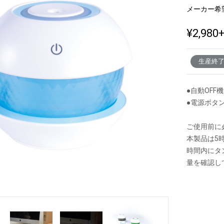
メーカー希
¥2,980
新製品一覧
生産終
●自動OF
●電源ボタ
ご使用前に
本製品は5
時間内にタ
量を確認し