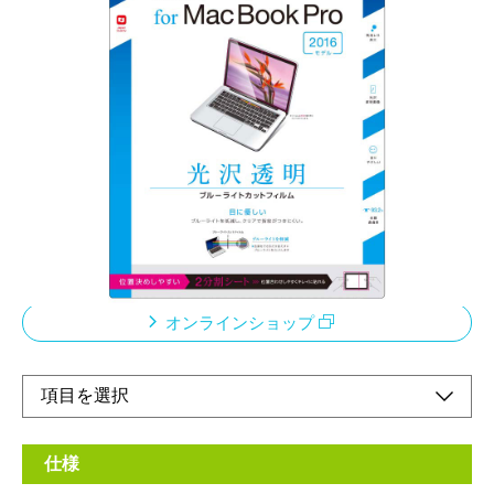
2016新型MacBookProに合わせた13インチ対応フィ
ルムです
メーカー希望小売価格：
¥3,980
+ 税
光沢透明ブルーライトカットフィルム
フィルムを貼った後、特殊シリコン層吸着部が時間経過とともに
気泡を分散し目立たなくなります。※気泡サイズにより消えない
場合があります。
オンラインショップ
仕様