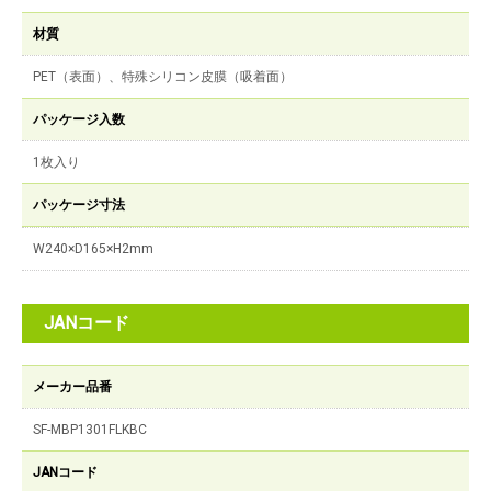
材質
PET（表面）、特殊シリコン皮膜（吸着面）
パッケージ入数
1枚入り
パッケージ寸法
W240×D165×H2mm
JANコード
メーカー品番
SF-MBP1301FLKBC
JANコード