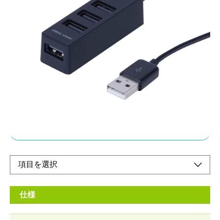
コンパクトな縦挿し4ポートハブ。底面マグネット
付き。
メーカー希望小売価格：
¥2,120
+ 税
●コンパクトなボディに使いやすい縦挿しUSB2.0ハブ。
●底面マグネット付きでスチールデスク等に固定できます。
●30cmケーブルタイプ。
オンラインショップ
仕様