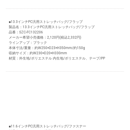
■13.3インチPC汎用ストレッチバッグ/フラップ
製品名：13.3インチPC汎用ストレッチバッグ/フラップ
品番：SZC-FC132206
メーカー希望小売価格：2,120円(税込2,332円)
ラインアップ：ブラック
本体寸法/重量：約W250×D23×H350mm/約150g
収納サイズ：約W230×D20×H330mm
材質：外生地/ポリエステル 内生地/ポリエステル、テープ/PP
■11.6インチPC汎用ストレッチバッグ/ファスナー