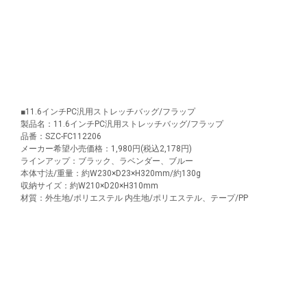
■11.6インチPC汎用ストレッチバッグ/フラップ
製品名：11.6インチPC汎用ストレッチバッグ/フラップ
品番：SZC-FC112206
メーカー希望小売価格：1,980円(税込2,178円)
ラインアップ：ブラック、ラベンダー、ブルー
本体寸法/重量：約W230×D23×H320mm/約130g
収納サイズ：約W210×D20×H310mm
材質：外生地/ポリエステル 内生地/ポリエステル、テープ/PP