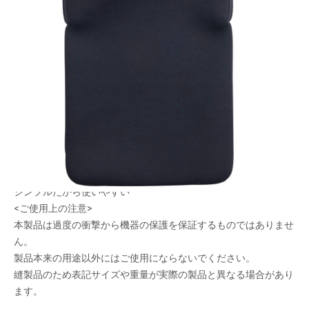
出し入れラクラク
メーカー希望小売価格：
¥2,570
+ 税
限定品
ストレッチ素材でかさばらない。
お子様も使いやすいタブレット・ノートPCバッグです。
ランドセルに入る
シンプルだから使いやすい
<ご使用上の注意>
本製品は過度の衝撃から機器の保護を保証するものではありませ
ん。
製品本来の用途以外にはご使用にならないでください。
縫製品のため表記サイズや重量が実際の製品と異なる場合があり
ます。