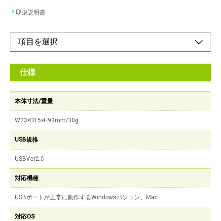
取扱説明書
仕様
本体寸法/重量
W23×D15×H93mm/30g
USB規格
USBVer2.0
対応機種
USBポートが正常に動作するWindowsパソコン、Mac
対応OS