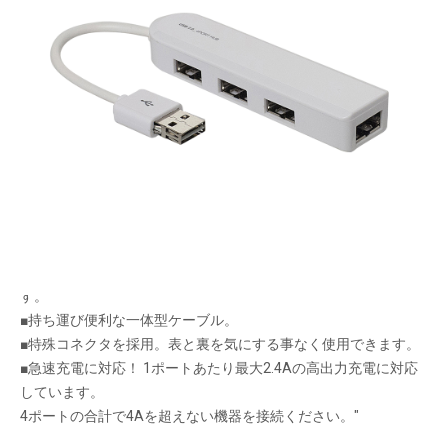
コネクタもUSBポートにも表裏なく両面挿せる
USB2.0ハブ
メーカー希望小売価格：
¥2,990
+ 税
生産終了品
■バスパワータイプで電源不要。PCに挿すだけで使用可能。
■PCのUSBポートに挿すだけ！ 簡単に4つに増やすことができま
す。
■持ち運び便利な一体型ケーブル。
■特殊コネクタを採用。表と裏を気にする事なく使用できます。
■急速充電に対応！ 1ポートあたり最大2.4Aの高出力充電に対応
しています。
4ポートの合計で4Aを超えない機器を接続ください。"