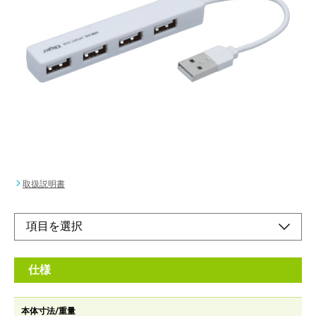
ケーブル一体型＋スリムなデザインで持ち運びに
便利。
メーカー希望小売価格：
¥2,290
+ 税
●持ち運びに便利なケーブル一体型。
●ACアダプタ不要のバスパワータイプ。
オンラインショップ
取扱説明書
仕様
本体寸法/重量