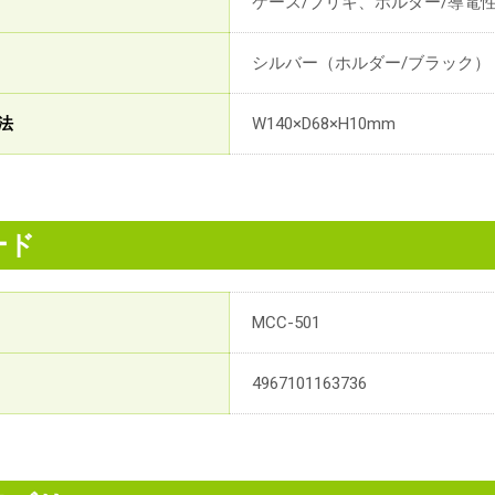
ケース/ブリキ、ホルダー/導電性
シルバー（ホルダー/ブラック）
法
W140×D68×H10mm
ード
MCC-501
4967101163736