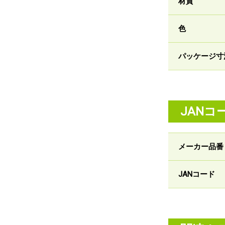
材質
色
パッケージ寸
JANコ
メーカー品番
JANコード