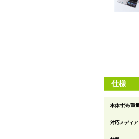
仕様
本体寸法/重
対応メディア