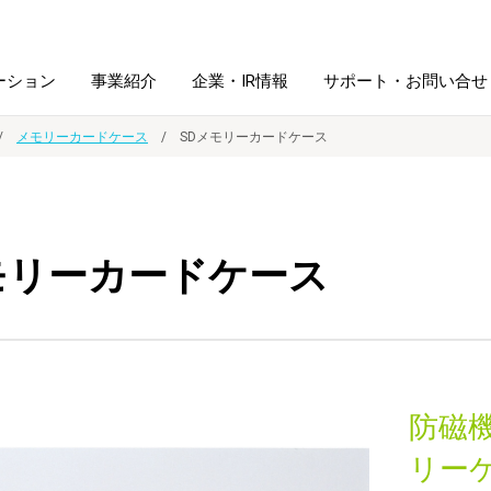
ーション
事業紹介
企業・IR情報
サポート・お問い合せ
メモリーカードケース
SDメモリーカードケース
レーム・
シュレッダ・
図書館ソリューション
経営方針
ラミネータ
モリーカードケース
ファイル・
学校ソリューション
沿革
紙製品
ホルダー用品
総務＋クリエイティブ
採用情報
連
デジタルカメラ関連
防磁
デジタル文具
リー