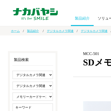
製品紹介
ソリュ
ホーム
製品紹介
デジタルカメラ関連
デジタルカメラ関連
フォトフ
BPO
トップメッセージ
（ビジネス・プロセス・アウトソーシング）
アルバム
額縁
MCC-501
SDメ
製品検索
オーダー手帳・ノベルティ制作
IR情報
プリンタ用紙
ノート・
スマートフォン・
ドキュメントスキャニングサービス
サステナビリティ
ゲーム関
タブレット関連
導入事例
防災・
シルバー
セキュリティ用品