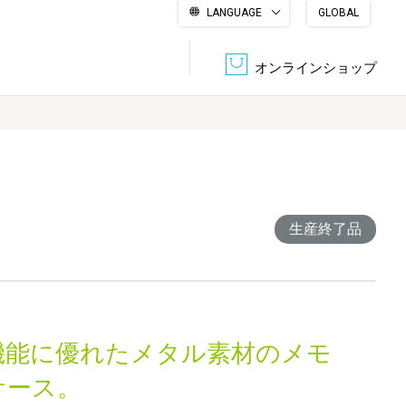
LANGUAGE
GLOBAL
English
繁體中文
简体中文
한국어
日本語
オンラインショップ
文書管理・機密抹消
会社概要
収納・整理用品
ファニチャー
DPS（データ・プリント・サービス）
認証一覧
生産終了品
筆記具
パソコン周辺機器
サステナブルな紙器製品「asue（あすえ）」
ボード用品
事務用品
機能に優れたメタル素材のメモ
キャラクター・
学童用品
シリーズ商品
ケース。