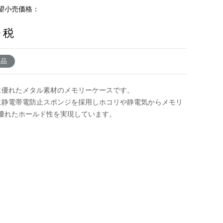
望小売価格：
+ 税
了品
に優れたメタル素材のメモリーケースです。
に静電帯電防止スポンジを採用しホコリや静電気からメモリ
優れたホールド性を実現しています。