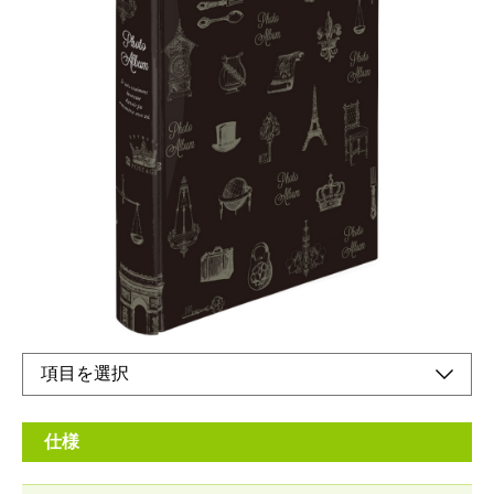
本棚に並べた時の高級感は背丸製本タイプならで
は。
メーカー希望小売価格：
¥1,960
+ 税
台紙の見開きが良いので写真を入れやすく、見やすい背丸製本を
採用しました。
オンラインショップ
仕様