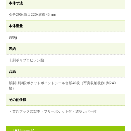
本体寸法
タテ295×ヨコ220×背巾45mm
本体重量
880g
表紙
印刷ポリプロピレン貼
台紙
紙製L判3段ポケットポイントシール台紙40枚（写真収納枚数L判240
枚）
その他仕様
・背丸ブック式製本・フリーポケット付・透明カバー付