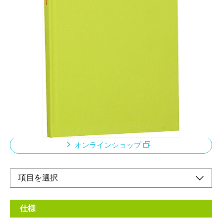
カバンや棚にもスッキリおさまるノートサイズの
スリムなアルバム
メーカー希望小売価格：
¥2,500
+ 税
アルバムドゥファビネ※「ドゥファビネ」とは、布地クロスのア
ルバムをイメージした造語です。飽きのこないシンプルカラーの
布生地を表紙に採用しました。何冊も集めたくなる雑貨テイスト
のアルバムです。
オンラインショップ
仕様