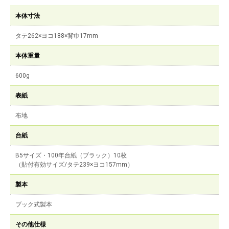
本体寸法
タテ262×ヨコ188×背巾17mm
本体重量
600g
表紙
布地
台紙
B5サイズ・100年台紙（ブラック）10枚
（貼付有効サイズ/タテ239×ヨコ157mm）
製本
ブック式製本
その他仕様