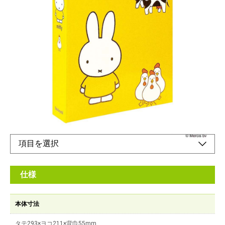
台紙にコメントが書けるスペース付きのアルバム
メーカー希望小売価格：
オープン
A4サイズと同じ大きさで収納しやすい、スリップケース入りの
ポケットアルバムです。
オンラインショップ
仕様
本体寸法
タテ293×ヨコ211×背巾55mm