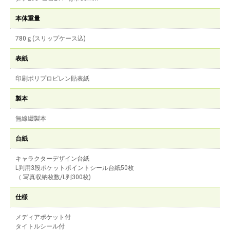
本体重量
780ｇ(スリップケース込)
表紙
印刷ポリプロピレン貼表紙
製本
無線綴製本
台紙
キャラクターデザイン台紙
L判用3段ポケットポイントシール台紙50枚
（ 写真収納枚数/L判300枚)
仕様
メディアポケット付
タイトルシール付