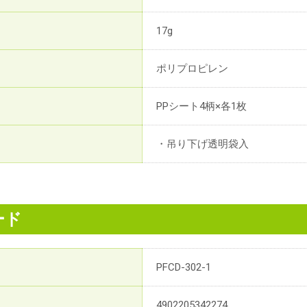
17g
ポリプロピレン
PPシート4柄×各1枚
・吊り下げ透明袋入
ード
PFCD-302-1
4902205342274