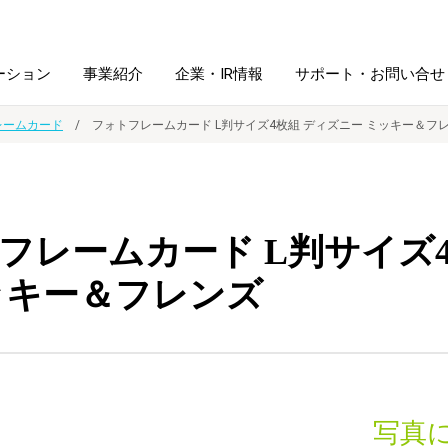
ーション
事業紹介
企業・IR情報
サポート・お問い合せ
レームカード
フォトフレームカード L判サイズ4枚組 ディズニー ミッキー＆フ
レーム・
シュレッダ・
図書館ソリューション
経営方針
ラミネータ
フレームカード L判サイズ
ファイル・
学校ソリューション
沿革
紙製品
ホルダー用品
ッキー＆フレンズ
総務＋クリエイティブ
採用情報
連
デジタルカメラ関連
デジタル文具
写真