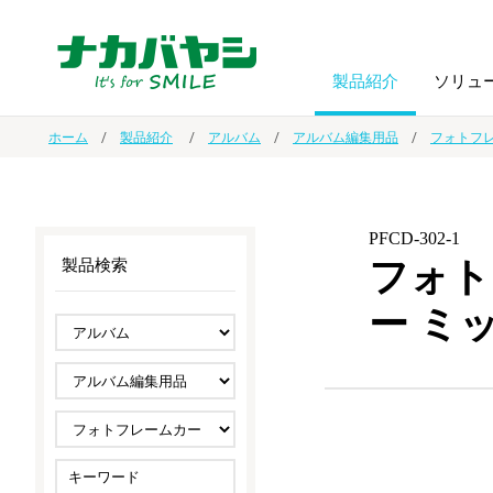
製品紹介
ソリュ
ホーム
製品紹介
アルバム
アルバム編集用品
フォトフ
フォトフ
BPO
トップメッセージ
（ビジネス・プロセス・アウトソーシング）
アルバム
額縁
PFCD-302-1
フォト
製品検索
オーダー手帳・ノベルティ制作
IR情報
プリンタ用紙
ノート・
ー ミ
スマートフォン・
ドキュメントスキャニングサービス
サステナビリティ
ゲーム関
タブレット関連
導入事例
防災・
シルバー
セキュリティ用品