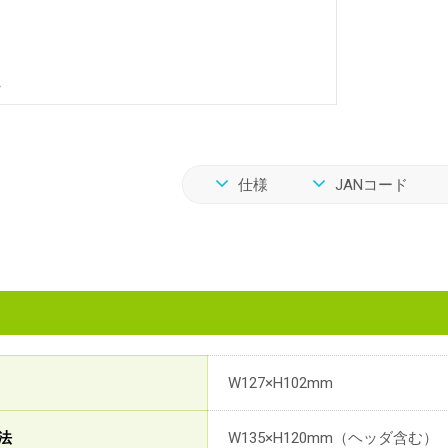
仕様
JANコード
W127×H102mm
法
W135×H120mm（ヘッダ含む）