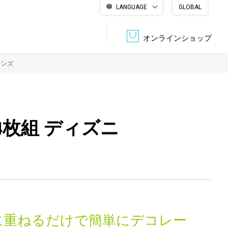
LANGUAGE
GLOBAL
English
繁體中文
简体中文
한국어
日本語
オンラインショップ
レンズ
文書管理・機密抹消
会社概要
収納・整理用品
ファニチャー
4枚組 ディズニ
DPS（データ・プリント・サービス）
認証一覧
筆記具
パソコン周辺機器
サステナブルな紙器製品「asue（あすえ）」
ボード用品
事務用品
キャラクター・
学童用品
シリーズ商品
に重ねるだけで簡単にデコレー