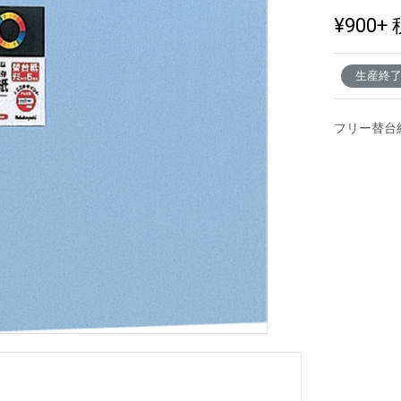
¥900
+ 
新製品一覧
生産終
フリー替台