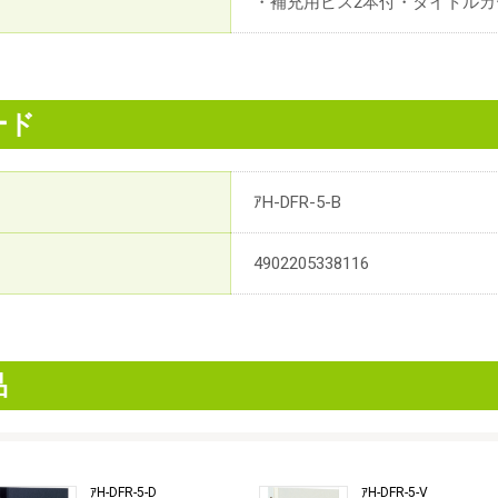
・補充用ビス2本付・タイトル
ード
ｱH-DFR-5-B
4902205338116
品
ｱH-DFR-5-D
ｱH-DFR-5-V