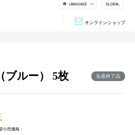
LANGUAGE
GLOBAL
English
繁體中文
简体中文
한국어
日本語
オンラインショップ
文書管理・機密抹消
会社概要
収納・整理用品
ファニチャー
紙（ブルー） 5枚
DPS（データ・プリント・サービス）
認証一覧
生産終了品
筆記具
パソコン周辺機器
サステナブルな紙器製品「asue（あすえ）」
ボード用品
事務用品
紙
キャラクター・
学童用品
シリーズ商品
望小売価格：