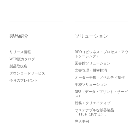
製品紹介
ソリューション
リリース情報
BPO（ビジネス・プロセス・アウ
トソーシング）
WEB版カタログ
図書館ソリューション
製品取扱店
文書管理・機密抹消
ダウンロードサービス
オーダー手帳・ノベルティ制作
今月のプレゼント
学校ソリューション
DPS（データ・プリント・サービ
ス）
総務＋クリエイティブ
サステナブルな紙器製品
「asue（あすえ）」
導入事例