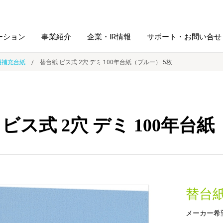
ーション
事業紹介
企業・IR情報
サポート・お問い合せ
用補充台紙
替台紙 ビス式 2穴 デミ 100年台紙（ブルー） 5枚
レーム・
シュレッダ・
図書館ソリューション
経営方針
ラミネータ
ビス式 2穴 デミ 100年台
ファイル・
学校ソリューション
沿革
紙製品
ホルダー用品
総務＋クリエイティブ
採用情報
連
デジタルカメラ関連
替台
デジタル文具
メーカー希