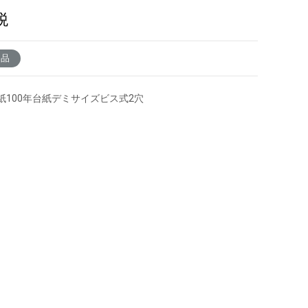
税
了品
紙100年台紙デミサイズビス式2穴