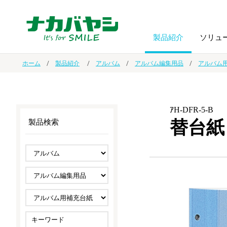
製品紹介
ソリュ
ホーム
製品紹介
アルバム
アルバム編集用品
アルバム
フォトフ
BPO
トップメッセージ
（ビジネス・プロセス・アウトソーシング）
アルバム
額縁
ｱH-DFR-5-B
替台紙 
製品検索
オーダー手帳・ノベルティ制作
IR情報
プリンタ用紙
ノート・
スマートフォン・
ドキュメントスキャニングサービス
サステナビリティ
ゲーム関
タブレット関連
導入事例
防災・
シルバー
セキュリティ用品