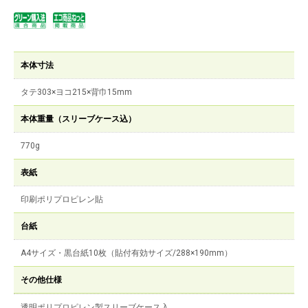
本体寸法
タテ303×ヨコ215×背巾15mm
本体重量（スリーブケース込）
770g
表紙
印刷ポリプロピレン貼
台紙
A4サイズ・黒台紙10枚（貼付有効サイズ/288×190mm）
その他仕様
透明ポリプロピレン製スリーブケース入