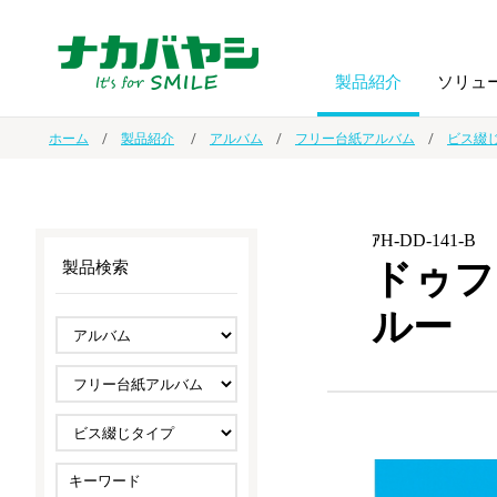
製品紹介
ソリュ
ホーム
製品紹介
アルバム
フリー台紙アルバム
ビス綴
フォトフ
BPO
トップメッセージ
（ビジネス・プロセス・アウトソーシング）
アルバム
額縁
ｱH-DD-141-B
ドゥフ
製品検索
オーダー手帳・ノベルティ制作
IR情報
プリンタ用紙
ノート・
ルー
スマートフォン・
ドキュメントスキャニングサービス
サステナビリティ
ゲーム関
タブレット関連
導入事例
防災・
シルバー
セキュリティ用品