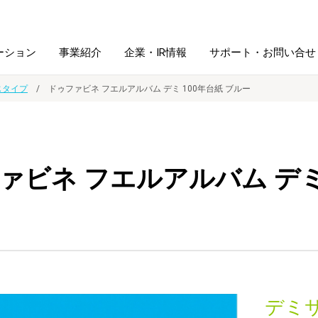
ーション
事業紹介
企業・IR情報
サポート・お問い合せ
じタイプ
ドゥファビネ フエルアルバム デミ 100年台紙 ブルー
レーム・
シュレッダ・
図書館ソリューション
経営方針
ラミネータ
ァビネ フエルアルバム デミ 
ファイル・
学校ソリューション
沿革
紙製品
ホルダー用品
総務＋クリエイティブ
採用情報
連
デジタルカメラ関連
デジタル文具
デミ