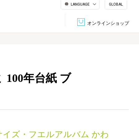
LANGUAGE
GLOBAL
English
繁體中文
简体中文
한국어
日本語
オンラインショップ
文書管理・機密抹消
会社概要
収納・整理用品
ファニチャー
100年台紙 ブ
DPS（データ・プリント・サービス）
認証一覧
筆記具
パソコン周辺機器
サステナブルな紙器製品「asue（あすえ）」
ボード用品
事務用品
キャラクター・
学童用品
シリーズ商品
サイズ・フエルアルバム かわ