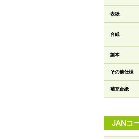
表紙
台紙
製本
その他仕様
補充台紙
JANコ