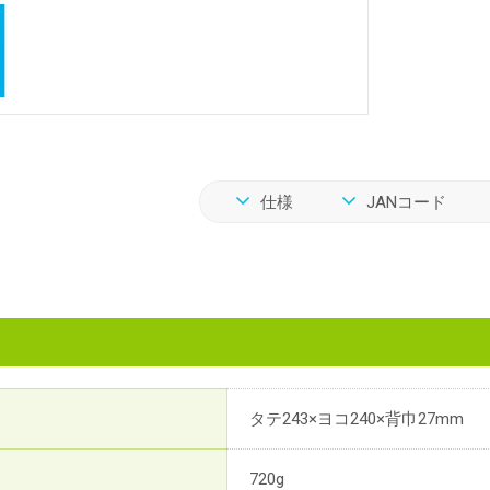
仕様
JANコード
タテ243×ヨコ240×背巾27mm
720g