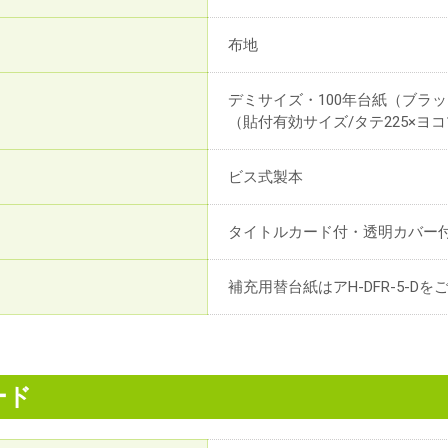
布地
デミサイズ・100年台紙（ブラッ
（貼付有効サイズ/タテ225×ヨコ
ビス式製本
タイトルカード付・透明カバー
補充用替台紙はアH-DFR-5-D
ード