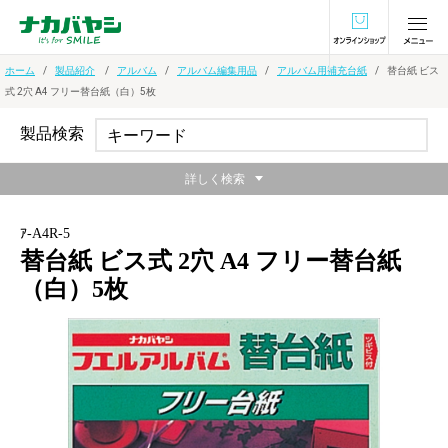
オンラインショ
ホーム
製品紹介
アルバム
アルバム編集用品
アルバム用補充台紙
替台紙 ビス
式 2穴 A4 フリー替台紙（白）5枚
製品検索
詳しく検索
ｱ-A4R-5
替台紙 ビス式 2穴 A4 フリー替台紙
（白）5枚