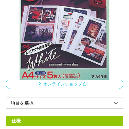
替台紙
メーカー希望小売価格：
¥800
+ 税
フリー台紙とは、剥がしやすい糊が塗られた台紙です。PPフィ
ルムをかけるので、空気をシャットアウトして写真を保存するこ
とができます。当社ではフリー台紙よりも耐久性のある商品とし
て、100年台紙やプラコート台紙、軽量な商品として、ライト台
紙等を販売しています。
オンラインショップ
仕様