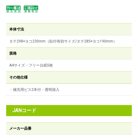
本体寸法
タテ298×ヨコ230mm（貼付有効サイズ/タテ285×ヨコ190mm）
規格
A4サイズ・フリー台紙5枚
その他仕様
・補充用ビス2本付・透明袋入
JANコード
メーカー品番